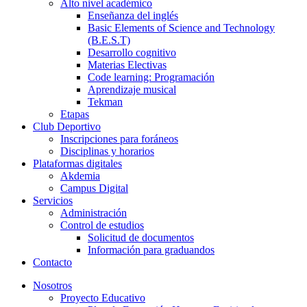
Alto nivel académico
Enseñanza del inglés
Basic Elements of Science and Technology
(B.E.S.T)
Desarrollo cognitivo
Materias Electivas
Code learning: Programación
Aprendizaje musical
Tekman
Etapas
Club Deportivo
Inscripciones para foráneos
Disciplinas y horarios
Plataformas digitales
Akdemia
Campus Digital
Servicios
Administración
Control de estudios
Solicitud de documentos
Información para graduandos
Contacto
Nosotros
Proyecto Educativo