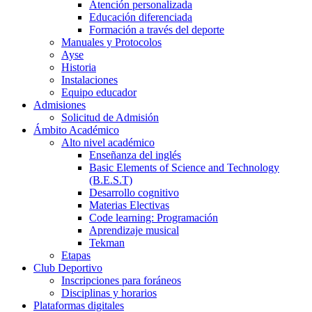
Atención personalizada
Educación diferenciada
Formación a través del deporte
Manuales y Protocolos
Ayse
Historia
Instalaciones
Equipo educador
Admisiones
Solicitud de Admisión
Ámbito Académico
Alto nivel académico
Enseñanza del inglés
Basic Elements of Science and Technology
(B.E.S.T)
Desarrollo cognitivo
Materias Electivas
Code learning: Programación
Aprendizaje musical
Tekman
Etapas
Club Deportivo
Inscripciones para foráneos
Disciplinas y horarios
Plataformas digitales