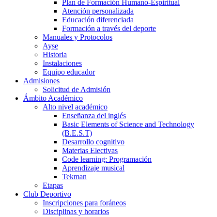
Plan de Formación Humano-Espiritual
Atención personalizada
Educación diferenciada
Formación a través del deporte
Manuales y Protocolos
Ayse
Historia
Instalaciones
Equipo educador
Admisiones
Solicitud de Admisión
Ámbito Académico
Alto nivel académico
Enseñanza del inglés
Basic Elements of Science and Technology
(B.E.S.T)
Desarrollo cognitivo
Materias Electivas
Code learning: Programación
Aprendizaje musical
Tekman
Etapas
Club Deportivo
Inscripciones para foráneos
Disciplinas y horarios