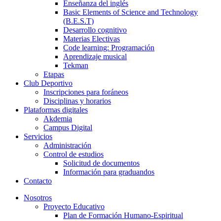
Enseñanza del inglés
Basic Elements of Science and Technology
(B.E.S.T)
Desarrollo cognitivo
Materias Electivas
Code learning: Programación
Aprendizaje musical
Tekman
Etapas
Club Deportivo
Inscripciones para foráneos
Disciplinas y horarios
Plataformas digitales
Akdemia
Campus Digital
Servicios
Administración
Control de estudios
Solicitud de documentos
Información para graduandos
Contacto
Nosotros
Proyecto Educativo
Plan de Formación Humano-Espiritual