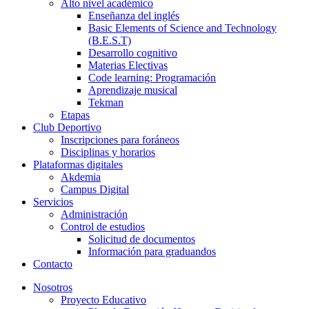
Alto nivel académico
Enseñanza del inglés
Basic Elements of Science and Technology
(B.E.S.T)
Desarrollo cognitivo
Materias Electivas
Code learning: Programación
Aprendizaje musical
Tekman
Etapas
Club Deportivo
Inscripciones para foráneos
Disciplinas y horarios
Plataformas digitales
Akdemia
Campus Digital
Servicios
Administración
Control de estudios
Solicitud de documentos
Información para graduandos
Contacto
Nosotros
Proyecto Educativo