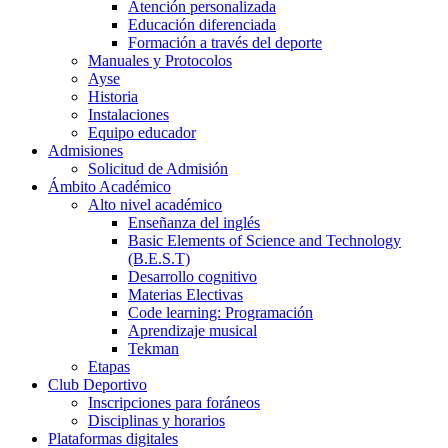
Atención personalizada
Educación diferenciada
Formación a través del deporte
Manuales y Protocolos
Ayse
Historia
Instalaciones
Equipo educador
Admisiones
Solicitud de Admisión
Ámbito Académico
Alto nivel académico
Enseñanza del inglés
Basic Elements of Science and Technology
(B.E.S.T)
Desarrollo cognitivo
Materias Electivas
Code learning: Programación
Aprendizaje musical
Tekman
Etapas
Club Deportivo
Inscripciones para foráneos
Disciplinas y horarios
Plataformas digitales