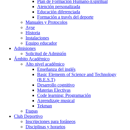
Plan de Formación Humano-Espiritual
Atención personalizada
Educación diferenciada
Formación a través del deporte
Manuales y Protocolos
Ayse
Historia
Instalaciones
Equipo educador
Admisiones
Solicitud de Admisión
Ámbito Académico
Alto nivel académico
Enseñanza del inglés
Basic Elements of Science and Technology
(B.E.S.T)
Desarrollo cognitivo
Materias Electivas
Code learning: Programación
Aprendizaje musical
Tekman
Etapas
Club Deportivo
Inscripciones para foráneos
Disciplinas y horarios