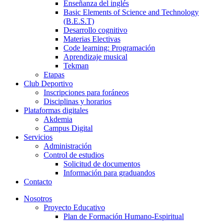
Enseñanza del inglés
Basic Elements of Science and Technology
(B.E.S.T)
Desarrollo cognitivo
Materias Electivas
Code learning: Programación
Aprendizaje musical
Tekman
Etapas
Club Deportivo
Inscripciones para foráneos
Disciplinas y horarios
Plataformas digitales
Akdemia
Campus Digital
Servicios
Administración
Control de estudios
Solicitud de documentos
Información para graduandos
Contacto
Nosotros
Proyecto Educativo
Plan de Formación Humano-Espiritual