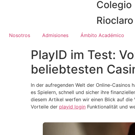
Colegio
Rioclaro
Nosotros
Admisiones
Ámbito Académico
PlayID im Test: V
beliebtesten Casi
In der aufregenden Welt der Online-Casinos h
es Spielern, schnell und sicher ihre finanzie
diesem Artikel werfen wir einen Blick auf di
Vorteile der
playid login
Funktionalität und w