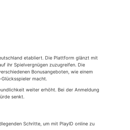
utschland etabliert. Die Plattform glänzt mit
auf ihr Spielvergnügen zuzugreifen. Die
n verschiedenen Bonusangeboten, wie einem
e-Glücksspieler macht.
undlichkeit weiter erhöht. Bei der Anmeldung
ürde senkt.
ndlegenden Schritte, um mit PlayID online zu