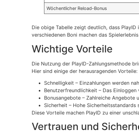
Wöchentlicher Reload-Bonus
Die obige Tabelle zeigt deutlich, dass PlayI
verschiedenen Boni machen das Spielerlebnis 
Wichtige Vorteile
Die Nutzung der PlayID-Zahlungsmethode bring
Hier sind einige der herausragenden Vorteile:
Schnelligkeit – Einzahlungen werden na
Benutzerfreundlichkeit – Das Einloggen
Bonusangebote – Zahlreiche Angebote un
Sicherheit – Hohe Sicherheitsstandards 
Diese Vorteile machen PlayID zu einer unschl
Vertrauen und Sicherh