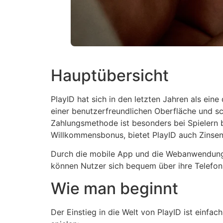
Hauptübersicht
PlayID hat sich in den letzten Jahren als eine
einer benutzerfreundlichen Oberfläche und sc
Zahlungsmethode ist besonders bei Spielern b
Willkommensbonus, bietet PlayID auch Zinsen 
Durch die mobile App und die Webanwendung i
können Nutzer sich bequem über ihre Telefo
Wie man beginnt
Der Einstieg in die Welt von PlayID ist einfac