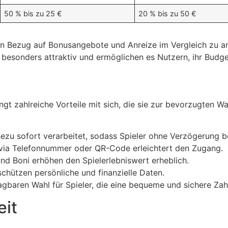
50 % bis zu 25 €
20 % bis zu 50 €
D in Bezug auf Bonusangebote und Anreize im Vergleich zu an
besonders attraktiv und ermöglichen es Nutzern, ihr Budge
t zahlreiche Vorteile mit sich, die sie zur bevorzugten Wa
hezu sofort verarbeitet, sodass Spieler ohne Verzögerung 
 via Telefonnummer oder QR-Code erleichtert den Zugang.
d Boni erhöhen den Spielerlebniswert erheblich.
schützen persönliche und finanzielle Daten.
agbaren Wahl für Spieler, die eine bequeme und sichere Za
eit