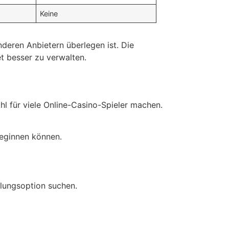
Keine
deren Anbietern überlegen ist. Die
t besser zu verwalten.
hl für viele Online-Casino-Spieler machen.
beginnen können.
hlungsoption suchen.