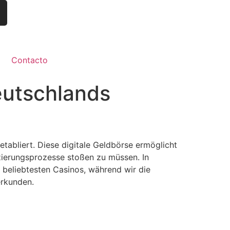
Contacto
eutschlands
tabliert. Diese digitale Geldbörse ermöglicht
fizierungsprozesse stoßen zu müssen. In
s beliebtesten Casinos, während wir die
erkunden.