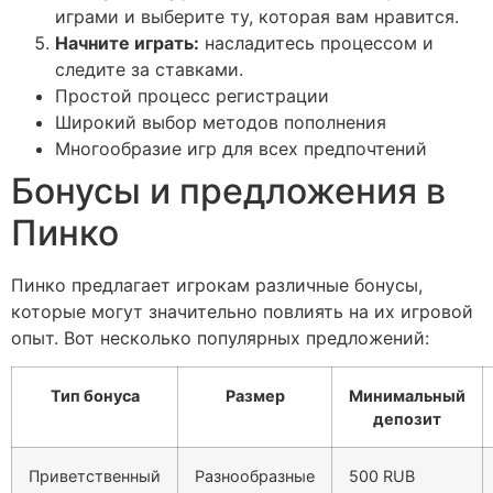
играми и выберите ту, которая вам нравится.
Начните играть:
насладитесь процессом и
следите за ставками.
Простой процесс регистрации
Широкий выбор методов пополнения
Многообразие игр для всех предпочтений
Бонусы и предложения в
Пинко
Пинко предлагает игрокам различные бонусы,
которые могут значительно повлиять на их игровой
опыт. Вот несколько популярных предложений:
Тип бонуса
Размер
Минимальный
депозит
Приветственный
Разнообразные
500 RUB