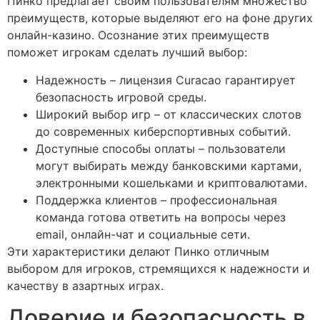
Пинко предлагает своим пользователям множество
преимуществ, которые выделяют его на фоне других
онлайн-казино. Осознание этих преимуществ
поможет игрокам сделать лучший выбор:
Надежность – лицензия Curacao гарантирует
безопасность игровой среды.
Широкий выбор игр – от классических слотов
до современных киберспортивных событий.
Доступные способы оплаты – пользователи
могут выбирать между банковскими картами,
электронными кошельками и криптовалютами.
Поддержка клиентов – профессиональная
команда готова ответить на вопросы через
email, онлайн-чат и социальные сети.
Эти характеристики делают Пинко отличным
выбором для игроков, стремящихся к надежности и
качеству в азартных играх.
Доверие и безопасность в