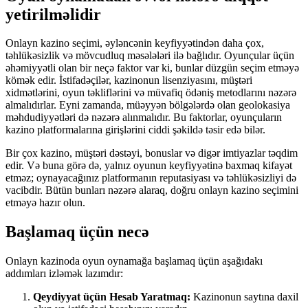
yetirilməlidir
Onlayn kazino seçimi, əyləncənin keyfiyyətindən daha çox,
təhlükəsizlik və mövcudluq məsələləri ilə bağlıdır. Oyunçular üçün
əhəmiyyətli olan bir neçə faktor var ki, bunlar düzgün seçim etməyə
kömək edir. İstifadəçilər, kazinonun lisenziyasını, müştəri
xidmətlərini, oyun təkliflərini və müvafiq ödəniş metodlarını nəzərə
almalıdırlar. Eyni zamanda, müəyyən bölgələrdə olan geolokasiya
məhdudiyyətləri də nəzərə alınmalıdır. Bu faktorlar, oyunçuların
kazino platformalarına girişlərini ciddi şəkildə təsir edə bilər.
Bir çox kazino, müştəri dəstəyi, bonuslar və digər imtiyazlar təqdim
edir. Və buna görə də, yalnız oyunun keyfiyyətinə baxmaq kifayət
etməz; oynayacağınız platformanın reputasiyası və təhlükəsizliyi də
vacibdir. Bütün bunları nəzərə alaraq, doğru onlayn kazino seçimini
etməyə hazır olun.
Başlamaq üçün necə
Onlayn kazinoda oyun oynamağa başlamaq üçün aşağıdakı
addımları izləmək lazımdır:
Qeydiyyat üçün Hesab Yaratmaq:
Kazinonun saytına daxil