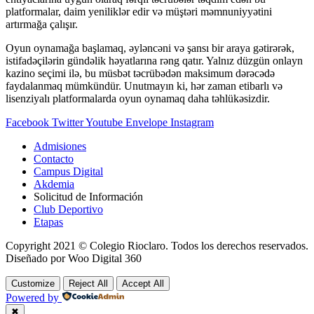
platformalar, daim yeniliklər edir və müştəri məmnuniyyətini
artırmağa çalışır.
Oyun oynamağa başlamaq, əyləncəni və şansı bir araya gətirərək,
istifadəçilərin gündəlik həyatlarına rəng qatır. Yalnız düzgün onlayn
kazino seçimi ilə, bu müsbət təcrübədən maksimum dərəcədə
faydalanmaq mümkündür. Unutmayın ki, hər zaman etibarlı və
lisenziyalı platformalarda oyun oynamaq daha təhlükəsizdir.
Facebook
Twitter
Youtube
Envelope
Instagram
Admisiones
Contacto
Campus Digital
Akdemia
Solicitud de Información
Club Deportivo
Etapas
Copyright 2021 © Colegio Rioclaro. Todos los derechos reservados.
Diseñado por Woo Digital 360
Customize
Reject All
Accept All
Powered by
✖