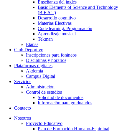
Enseñanza del inglés
Basic Elements of Science and Technology
(B.E.S.T)
Desarrollo cognitivo
Materias Electivas
Code learning: Programación
Aprendizaje musical
Tekman
Etapas
Club Deportivo
Inscripciones para foráneos
Disciplinas y horarios
Plataformas digitales
Akdemia
Campus Digital
Servicios
Administración
Control de estudios
Solicitud de documentos
Información para graduandos
Contacto
Nosotros
Proyecto Educativo
Plan de Formación Humano-Espiritual