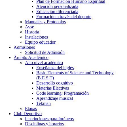
Plan de Formación Humano-Espiritual
Atención personalizada
Educación diferenciada
Formación a través del deporte
Manuales y Protocolos
Ayse
Historia
Instalaciones
Equipo educador
Admisiones
Solicitud de Admisión
Ámbito Académico
Alto nivel académico
Enseñanza del inglés
Basic Elements of Science and Technology
(B.E.S.T)
Desarrollo cognitivo
Materias Electivas
Code learning: Programación
Aprendizaje musical
Tekman
Etapas
Club Deportivo
Inscripciones para foráneos
Disciplinas y horarios