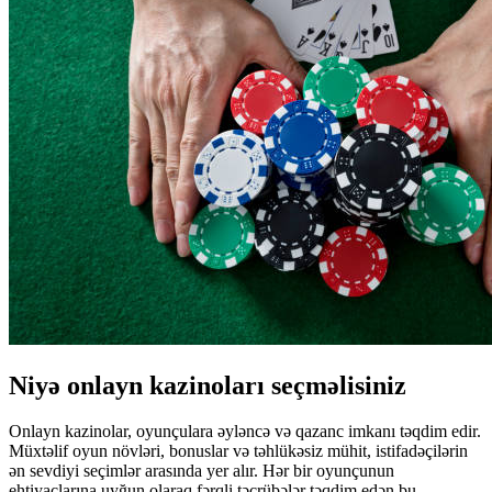
Niyə onlayn kazinoları seçməlisiniz
Onlayn kazinolar, oyunçulara əyləncə və qazanc imkanı təqdim edir.
Müxtəlif oyun növləri, bonuslar və təhlükəsiz mühit, istifadəçilərin
ən sevdiyi seçimlər arasında yer alır. Hər bir oyunçunun
ehtiyaclarına uyğun olaraq fərqli təcrübələr təqdim edən bu