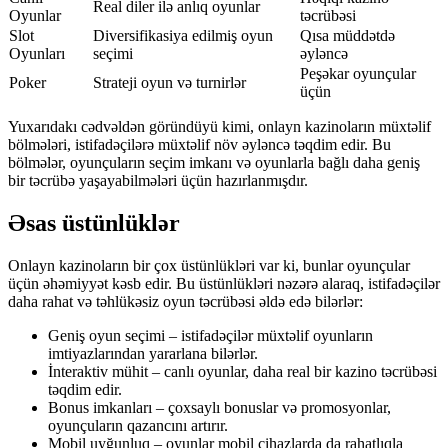
Real diler ilə anlıq oyunlar
Oyunlar
təcrübəsi
Slot
Diversifikasiya edilmiş oyun
Qısa müddətdə
Oyunları
seçimi
əyləncə
Peşəkar oyunçular
Poker
Strateji oyun və turnirlər
üçün
Yuxarıdakı cədvəldən göründüyü kimi, onlayn kazinoların müxtəlif
bölmələri, istifadəçilərə müxtəlif növ əyləncə təqdim edir. Bu
bölmələr, oyunçuların seçim imkanı və oyunlarla bağlı daha geniş
bir təcrübə yaşayabilmələri üçün hazırlanmışdır.
Əsas üstünlüklər
Onlayn kazinoların bir çox üstünlükləri var ki, bunlar oyunçular
üçün əhəmiyyət kəsb edir. Bu üstünlükləri nəzərə alaraq, istifadəçilər
daha rahat və təhlükəsiz oyun təcrübəsi əldə edə bilərlər:
Geniş oyun seçimi – istifadəçilər müxtəlif oyunların
imtiyazlarından yararlana bilərlər.
İnteraktiv mühit – canlı oyunlar, daha real bir kazino təcrübəsi
təqdim edir.
Bonus imkanları – çoxsaylı bonuslar və promosyonlar,
oyunçuların qazancını artırır.
Mobil uyğunluq – oyunlar mobil cihazlarda da rahatlıqla