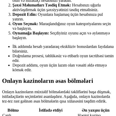
olun və istifadəçi hesabınızı yaradın.
Şəxsi Məlumatları Təsdiq Etmək:
Hesabınızı uğurla
aktivləşdirmək üçün şəxsiyyətinizi təsdiq etməlisiniz.
Depozit Edin:
Oyunlara başlamaq üçün hesabınıza pul
yatırın.
Oyun Seçmək:
Maraqlandığınız oyun kateqoriyalarını seçin
və başlayın.
Oynamağa Başlayın:
Seçdiyiniz oyunu açın və əylənməyə
başlayın.
İlk addımda hesab yaradaraq eksklüziv bonuslardan faydalana
bilərsiniz.
Doğrulama prosesi, təhlükəsiz və etibarlı oyun təcrübəsi təmin
edir.
Depozit addımı, oyun üçün lazım olan vəsaiti əldə etməyə
kömək edir.
Onlayn kazinoların əsas bölmələri
Onlayn kazinoların müxtəlif bölmələrdəki təkliflərini başa düşmək,
istifadəçilərin seçimlərini asanlaşdırır. Aşağıda, onlayn kazinolarda
tez-tez rast gəlinən əsas bölmələrin qısa xülasəsini təqdim edirik.
Bölmə
İstifadə etdiyi
Ən yaxşısı üçün
Canlı
Həqiqi kazino