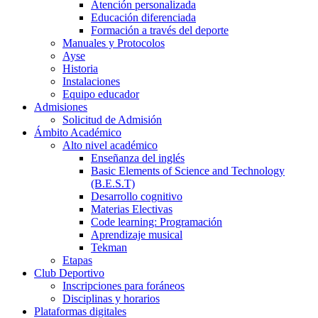
Atención personalizada
Educación diferenciada
Formación a través del deporte
Manuales y Protocolos
Ayse
Historia
Instalaciones
Equipo educador
Admisiones
Solicitud de Admisión
Ámbito Académico
Alto nivel académico
Enseñanza del inglés
Basic Elements of Science and Technology
(B.E.S.T)
Desarrollo cognitivo
Materias Electivas
Code learning: Programación
Aprendizaje musical
Tekman
Etapas
Club Deportivo
Inscripciones para foráneos
Disciplinas y horarios
Plataformas digitales