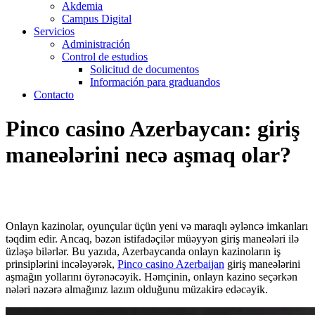
Akdemia
Campus Digital
Servicios
Administración
Control de estudios
Solicitud de documentos
Información para graduandos
Contacto
Pinco casino Azerbaycan: giriş
maneələrini necə aşmaq olar?
Onlayn kazinolar, oyunçular üçün yeni və maraqlı əyləncə imkanları
təqdim edir. Ancaq, bəzən istifadəçilər müəyyən giriş maneələri ilə
üzləşə bilərlər. Bu yazıda, Azerbaycanda onlayn kazinoların iş
prinsiplərini incələyərək,
Pinco casino Azerbaijan
giriş maneələrini
aşmağın yollarını öyrənəcəyik. Həmçinin, onlayn kazino seçərkən
nələri nəzərə almağınız lazım olduğunu müzakirə edəcəyik.