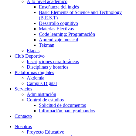
Alto nivel académico
Enseñanza del inglés
Basic Elements of Science and Technology
(B.E.S.T)
Desarrollo cognitivo
Materias Electivas
Code learning: Programación
Aprendizaje musical
Tekman
Etapas
Club Deportivo
Inscripciones para foráneos
Disciplinas y horarios
Plataformas digitales
Akdemia
Campus Digital
Servicios
Administración
Control de estudios
Solicitud de documentos
Información para graduandos
Contacto
Nosotros
Proyecto Educativo