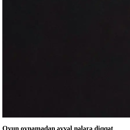
Oyun oynamadan əvvəl nələrə diqqət