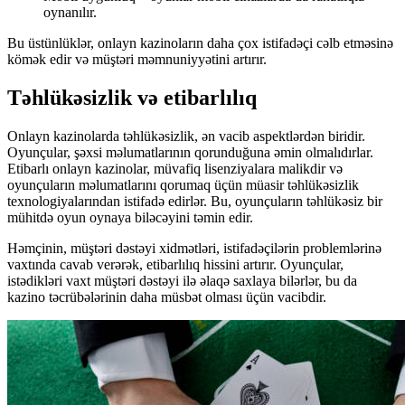
oynanılır.
Bu üstünlüklər, onlayn kazinoların daha çox istifadəçi cəlb etməsinə
kömək edir və müştəri məmnuniyyətini artırır.
Təhlükəsizlik və etibarlılıq
Onlayn kazinolarda təhlükəsizlik, ən vacib aspektlərdən biridir.
Oyunçular, şəxsi məlumatlarının qorunduğuna əmin olmalıdırlar.
Etibarlı onlayn kazinolar, müvafiq lisenziyalara malikdir və
oyunçuların məlumatlarını qorumaq üçün müasir təhlükəsizlik
texnologiyalarından istifadə edirlər. Bu, oyunçuların təhlükəsiz bir
mühitdə oyun oynaya biləcəyini təmin edir.
Həmçinin, müştəri dəstəyi xidmətləri, istifadəçilərin problemlərinə
vaxtında cavab verərək, etibarlılıq hissini artırır. Oyunçular,
istədikləri vaxt müştəri dəstəyi ilə əlaqə saxlaya bilərlər, bu da
kazino təcrübələrinin daha müsbət olması üçün vacibdir.