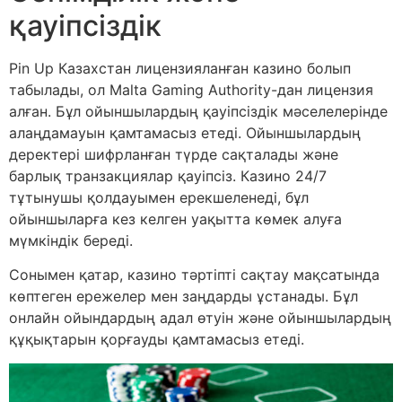
қауіпсіздік
Pin Up Казахстан лицензияланған казино болып
табылады, ол Malta Gaming Authority-дан лицензия
алған. Бұл ойыншылардың қауіпсіздік мәселелерінде
алаңдамауын қамтамасыз етеді. Ойыншылардың
деректері шифрланған түрде сақталады және
барлық транзакциялар қауіпсіз. Казино 24/7
тұтынушы қолдауымен ерекшеленеді, бұл
ойыншыларға кез келген уақытта көмек алуға
мүмкіндік береді.
Сонымен қатар, казино тәртіпті сақтау мақсатында
көптеген ережелер мен заңдарды ұстанады. Бұл
онлайн ойындардың адал өтуін және ойыншылардың
құқықтарын қорғауды қамтамасыз етеді.