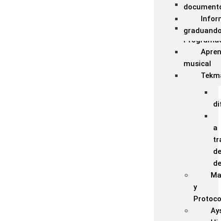
Mater
document
Electivas
Infor
d
Code 
graduand
F
Programa
H
Apren
Es
musical
Tekm
pe
di
a
tr
de
de
Ma
y
Protoco
Ay