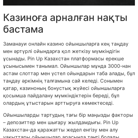
Казиноға арналған нақты
бастама
Заманауи онлайн казино ойыншыларға кең таңдау
мен әртүрлі ойындарға қол жеткізу мүмкіндігін
ұсынады. Pin Up Казахстан платформасы ерекше
ұсынысымен танымал. Ойыншылар мұнда 3000-нан
астам слоттар мен үстел ойындарын таба алады, бұл
таңдау әркімнің талғамына сай келеді. Сонымен
қатар, казиноның бонустық жүйесі ойыншыларға
қосымша пайдалану мүмкіндіктерін береді, бұл
олардың ұтыстарын арттыруға көмектеседі.
Ойыншыларды тартудың тағы бір маңызды факторы
– депозиттер мен шығару жылдамдығы. Pin Up
Казахстан-да қаражатты жедел енгізу мен алу
уақыттары ойыншылар арасында тәнті болады.