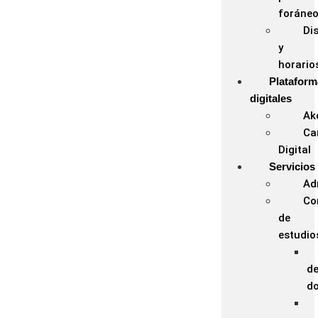
foráne
Dis
y
horario
Plataform
digitales
Ak
Ca
Digital
Servicios
Ad
Co
de
estudio
d
d