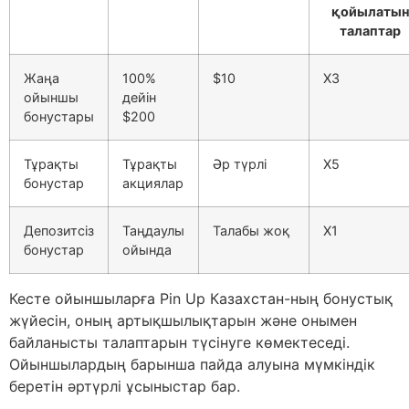
қойылаты
талаптар
Жаңа
100%
$10
Х3
ойыншы
дейін
бонустары
$200
Тұрақты
Тұрақты
Әр түрлі
Х5
бонустар
акциялар
Депозитсіз
Таңдаулы
Талабы жоқ
Х1
бонустар
ойында
Кесте ойыншыларға Pin Up Казахстан-ның бонустық
жүйесін, оның артықшылықтарын және онымен
байланысты талаптарын түсінуге көмектеседі.
Ойыншылардың барынша пайда алуына мүмкіндік
беретін әртүрлі ұсыныстар бар.