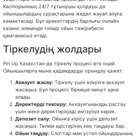
Кәсіпорынның 24/7 тұтынушы қолдауы да
ойыншылардың сұрақтарына жедел жауап алуға
көмектеседі. Бұл әрекеттердің барлығы онлайн
казино әлемінде тиімді ойын тәжірибесін
қамтамасыз етеді.
Тіркелудің жолдары
Pin Up Казахстан-да тіркелу процесі өте оңай.
Ойыншыларға мына қадамдарды орындау қажет:
Аккаунт жасау:
Тіркелу үшін өзіңізге аккаунт
жасаңыз. Бұл процесс бірнеше минут қана
алады.
Деректерді тексеру:
Аккаунтыңызды растау
үшін жеке деректеріңізді енгізуіңіз керек.
Депозит салу:
Ойынға кірісу үшін депозит
жасаңыз. Төлем әдістерінің кең таңдауы бар.
Ойын таңдау:
Слоттар мен үстел ойындарының