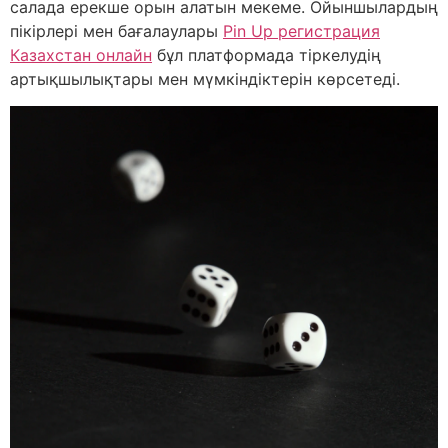
салада ерекше орын алатын мекеме. Ойыншылардың
пікірлері мен бағалаулары
Pin Up регистрация
Казахстан онлайн
бұл платформада тіркелудің
артықшылықтары мен мүмкіндіктерін көрсетеді.