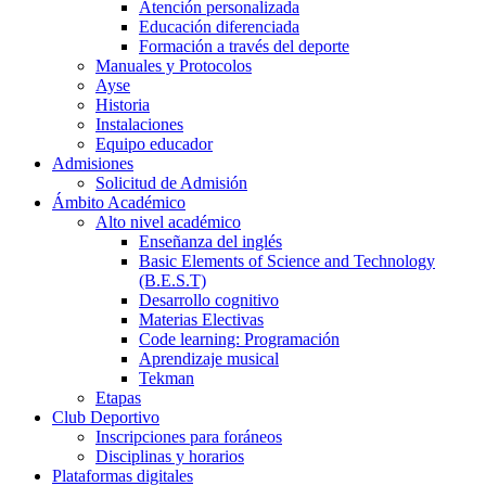
Atención personalizada
Educación diferenciada
Formación a través del deporte
Manuales y Protocolos
Ayse
Historia
Instalaciones
Equipo educador
Admisiones
Solicitud de Admisión
Ámbito Académico
Alto nivel académico
Enseñanza del inglés
Basic Elements of Science and Technology
(B.E.S.T)
Desarrollo cognitivo
Materias Electivas
Code learning: Programación
Aprendizaje musical
Tekman
Etapas
Club Deportivo
Inscripciones para foráneos
Disciplinas y horarios
Plataformas digitales