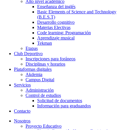
Alto nivel académico
Enseñanza del inglés
Basic Elements of Science and Technology
(B.E.S.T)
Desarrollo cognitivo
Materias Electivas
Code learning: Programación
Aprendizaje musical
Tekman
Etapas
Club Deportivo
Inscripciones para foráneos
Disciplinas y horarios
Plataformas digitales
Akdemia
Campus Digital
Servicios
Administración
Control de estudios
Solicitud de documentos
Información para graduandos
Contacto
Nosotros
Proyecto Educativo