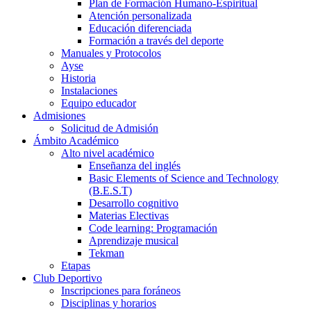
Plan de Formación Humano-Espiritual
Atención personalizada
Educación diferenciada
Formación a través del deporte
Manuales y Protocolos
Ayse
Historia
Instalaciones
Equipo educador
Admisiones
Solicitud de Admisión
Ámbito Académico
Alto nivel académico
Enseñanza del inglés
Basic Elements of Science and Technology
(B.E.S.T)
Desarrollo cognitivo
Materias Electivas
Code learning: Programación
Aprendizaje musical
Tekman
Etapas
Club Deportivo
Inscripciones para foráneos
Disciplinas y horarios