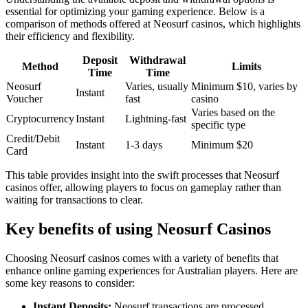
essential for optimizing your gaming experience. Below is a
comparison of methods offered at Neosurf casinos, which highlights
their efficiency and flexibility.
Deposit
Withdrawal
Method
Limits
Time
Time
Neosurf
Varies, usually
Minimum $10, varies by
Instant
Voucher
fast
casino
Varies based on the
Cryptocurrency
Instant
Lightning-fast
specific type
Credit/Debit
Instant
1-3 days
Minimum $20
Card
This table provides insight into the swift processes that Neosurf
casinos offer, allowing players to focus on gameplay rather than
waiting for transactions to clear.
Key benefits of using Neosurf Casinos
Choosing Neosurf casinos comes with a variety of benefits that
enhance online gaming experiences for Australian players. Here are
some key reasons to consider:
Instant Deposits:
Neosurf transactions are processed