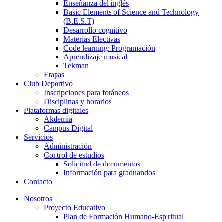
Enseñanza del inglés
Basic Elements of Science and Technology
(B.E.S.T)
Desarrollo cognitivo
Materias Electivas
Code learning: Programación
Aprendizaje musical
Tekman
Etapas
Club Deportivo
Inscripciones para foráneos
Disciplinas y horarios
Plataformas digitales
Akdemia
Campus Digital
Servicios
Administración
Control de estudios
Solicitud de documentos
Información para graduandos
Contacto
Nosotros
Proyecto Educativo
Plan de Formación Humano-Espiritual