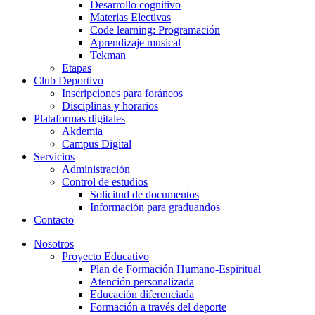
Desarrollo cognitivo
Materias Electivas
Code learning: Programación
Aprendizaje musical
Tekman
Etapas
Club Deportivo
Inscripciones para foráneos
Disciplinas y horarios
Plataformas digitales
Akdemia
Campus Digital
Servicios
Administración
Control de estudios
Solicitud de documentos
Información para graduandos
Contacto
Nosotros
Proyecto Educativo
Plan de Formación Humano-Espiritual
Atención personalizada
Educación diferenciada
Formación a través del deporte