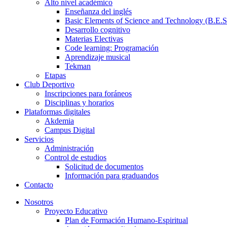
Alto nivel académico
Enseñanza del inglés
Basic Elements of Science and Technology (B.E.S
Desarrollo cognitivo
Materias Electivas
Code learning: Programación
Aprendizaje musical
Tekman
Etapas
Club Deportivo
Inscripciones para foráneos
Disciplinas y horarios
Plataformas digitales
Akdemia
Campus Digital
Servicios
Administración
Control de estudios
Solicitud de documentos
Información para graduandos
Contacto
Nosotros
Proyecto Educativo
Plan de Formación Humano-Espiritual