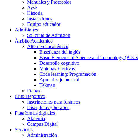
Manuales y Protocolos
Ayse
Historia
Instalaciones
Equipo educador
Admisiones
Solicitud de Admisión
Ámbito Académico
Alto nivel académico
Enseñanza del inglés
Basic Elements of Science and Technology (B.E.S
Desarrollo cognitivo
Materias Electivas
Code learning: Programación
Aprendizaje musical
Tekman
Etapas
Club Deportivo
Inscripciones para foráneos
Disciplinas y horarios
Plataformas digitales
Akdemia
Campus Digital
Servicios
Administración