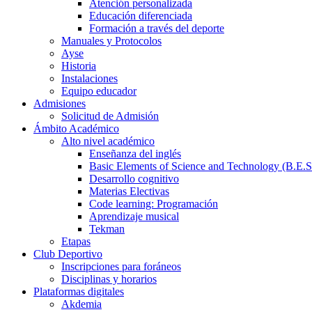
Atención personalizada
Educación diferenciada
Formación a través del deporte
Manuales y Protocolos
Ayse
Historia
Instalaciones
Equipo educador
Admisiones
Solicitud de Admisión
Ámbito Académico
Alto nivel académico
Enseñanza del inglés
Basic Elements of Science and Technology (B.E.S
Desarrollo cognitivo
Materias Electivas
Code learning: Programación
Aprendizaje musical
Tekman
Etapas
Club Deportivo
Inscripciones para foráneos
Disciplinas y horarios
Plataformas digitales
Akdemia