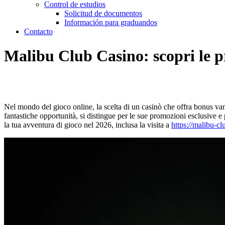
Control de estudios
Solicitud de documentos
Información para graduandos
Contacto
Malibu Club Casino: scopri le p
Nel mondo del gioco online, la scelta di un casinò che offra bonus va
fantastiche opportunità, si distingue per le sue promozioni esclusive e p
la tua avventura di gioco nel 2026, inclusa la visita a
https://malibu-cl