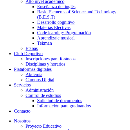
Alto nivel académico
Enseñanza del inglés
Basic Elements of Science and Technology
(B.E.S.T)
Desarrollo cognitivo
Materias Electivas
Code learning: Programación
Aprendizaje musical
Tekman
Etapas
Club Deportivo
Inscripciones para foráneos
Disciplinas y horarios
Plataformas digitales
Akdemia
Campus Digital
Servicios
Administración
Control de estudios
Solicitud de documentos
Información para graduandos
Contacto
Nosotros
Proyecto Educativo