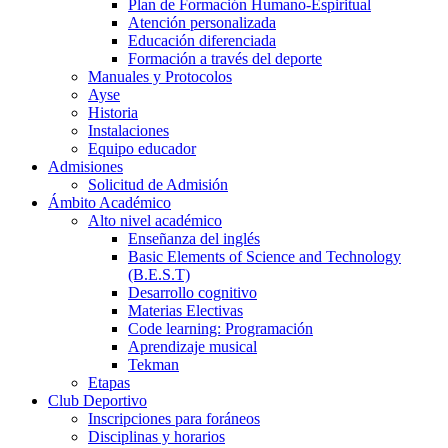
Plan de Formación Humano-Espiritual
Atención personalizada
Educación diferenciada
Formación a través del deporte
Manuales y Protocolos
Ayse
Historia
Instalaciones
Equipo educador
Admisiones
Solicitud de Admisión
Ámbito Académico
Alto nivel académico
Enseñanza del inglés
Basic Elements of Science and Technology
(B.E.S.T)
Desarrollo cognitivo
Materias Electivas
Code learning: Programación
Aprendizaje musical
Tekman
Etapas
Club Deportivo
Inscripciones para foráneos
Disciplinas y horarios