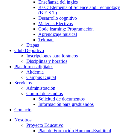
Enseñanza del inglés
Basic Elements of Science and Technology
(B.E.S.T)
Desarrollo cognitivo
Materias Electivas
Code learning: Programación
Aprendizaje musical
Tekman
Etapas
Club Deportivo
Inscripciones para foráneos
Disciplinas y horarios
Plataformas digitales
Akdemia
Campus Digital
Servicios
Administración
Control de estudios
Solicitud de documentos
Información para graduandos
Contacto
Nosotros
Proyecto Educativo
Plan de Formación Humano-Espiritual