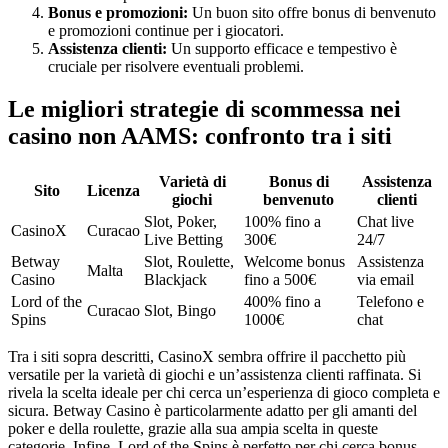
Bonus e promozioni:
Un buon sito offre bonus di benvenuto
e promozioni continue per i giocatori.
Assistenza clienti:
Un supporto efficace e tempestivo è
cruciale per risolvere eventuali problemi.
Le migliori strategie di scommessa nei
casino non AAMS: confronto tra i siti
Varietà di
Bonus di
Assistenza
Sito
Licenza
giochi
benvenuto
clienti
Slot, Poker,
100% fino a
Chat live
CasinoX
Curacao
Live Betting
300€
24/7
Betway
Slot, Roulette,
Welcome bonus
Assistenza
Malta
Casino
Blackjack
fino a 500€
via email
Lord of the
400% fino a
Telefono e
Curacao
Slot, Bingo
Spins
1000€
chat
Tra i siti sopra descritti, CasinoX sembra offrire il pacchetto più
versatile per la varietà di giochi e un’assistenza clienti raffinata. Si
rivela la scelta ideale per chi cerca un’esperienza di gioco completa e
sicura. Betway Casino è particolarmente adatto per gli amanti del
poker e della roulette, grazie alla sua ampia scelta in queste
categorie. Infine, Lord of the Spins è perfetto per chi cerca bonus