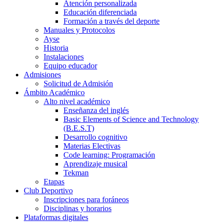
Atención personalizada
Educación diferenciada
Formación a través del deporte
Manuales y Protocolos
Ayse
Historia
Instalaciones
Equipo educador
Admisiones
Solicitud de Admisión
Ámbito Académico
Alto nivel académico
Enseñanza del inglés
Basic Elements of Science and Technology
(B.E.S.T)
Desarrollo cognitivo
Materias Electivas
Code learning: Programación
Aprendizaje musical
Tekman
Etapas
Club Deportivo
Inscripciones para foráneos
Disciplinas y horarios
Plataformas digitales