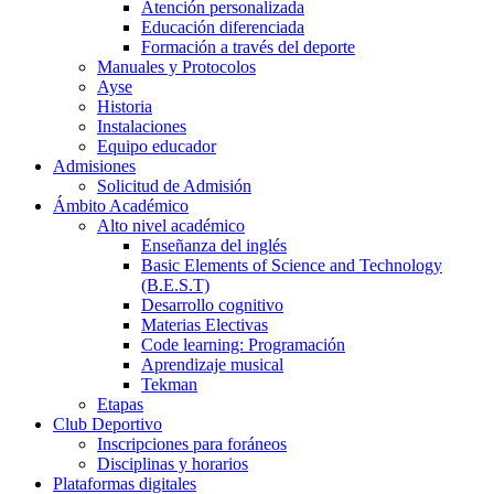
Atención personalizada
Educación diferenciada
Formación a través del deporte
Manuales y Protocolos
Ayse
Historia
Instalaciones
Equipo educador
Admisiones
Solicitud de Admisión
Ámbito Académico
Alto nivel académico
Enseñanza del inglés
Basic Elements of Science and Technology
(B.E.S.T)
Desarrollo cognitivo
Materias Electivas
Code learning: Programación
Aprendizaje musical
Tekman
Etapas
Club Deportivo
Inscripciones para foráneos
Disciplinas y horarios
Plataformas digitales