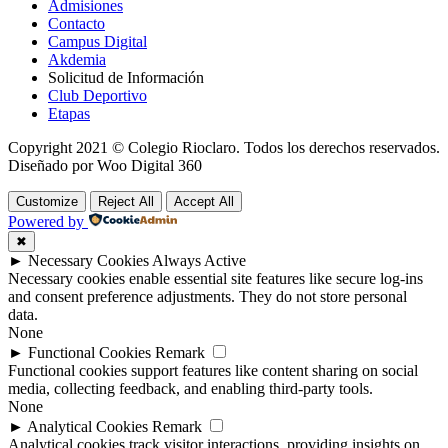
Admisiones
Contacto
Campus Digital
Akdemia
Solicitud de Información
Club Deportivo
Etapas
Copyright 2021 © Colegio Rioclaro. Todos los derechos reservados.
Diseñado por Woo Digital 360
Customize
Reject All
Accept All
Powered by
✖
►
Necessary Cookies
Always Active
Necessary cookies enable essential site features like secure log-ins
and consent preference adjustments. They do not store personal
data.
None
►
Functional Cookies
Remark
Functional cookies support features like content sharing on social
media, collecting feedback, and enabling third-party tools.
None
►
Analytical Cookies
Remark
Analytical cookies track visitor interactions, providing insights on