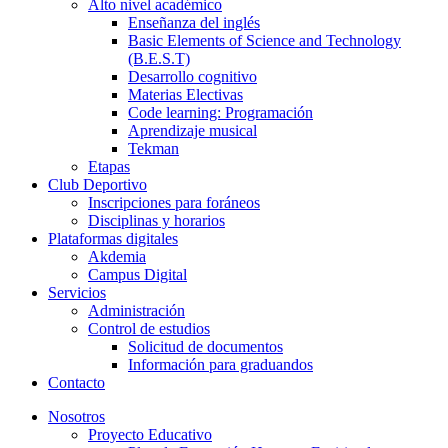
Alto nivel académico
Enseñanza del inglés
Basic Elements of Science and Technology
(B.E.S.T)
Desarrollo cognitivo
Materias Electivas
Code learning: Programación
Aprendizaje musical
Tekman
Etapas
Club Deportivo
Inscripciones para foráneos
Disciplinas y horarios
Plataformas digitales
Akdemia
Campus Digital
Servicios
Administración
Control de estudios
Solicitud de documentos
Información para graduandos
Contacto
Nosotros
Proyecto Educativo