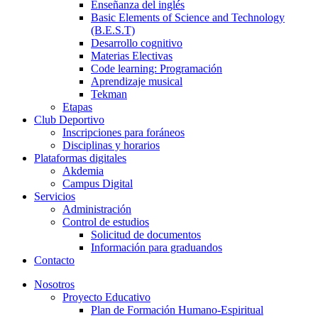
Enseñanza del inglés
Basic Elements of Science and Technology
(B.E.S.T)
Desarrollo cognitivo
Materias Electivas
Code learning: Programación
Aprendizaje musical
Tekman
Etapas
Club Deportivo
Inscripciones para foráneos
Disciplinas y horarios
Plataformas digitales
Akdemia
Campus Digital
Servicios
Administración
Control de estudios
Solicitud de documentos
Información para graduandos
Contacto
Nosotros
Proyecto Educativo
Plan de Formación Humano-Espiritual