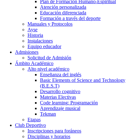
Plan de Formación Humano-Espiritual
Atención personalizada
Educación diferenciada
Formación a través del deporte
Manuales y Protocolos
Ayse
Historia
Instalaciones
Equipo educador
Admisiones
Solicitud de Admisión
Ámbito Académico
Alto nivel académico
Enseñanza del inglés
Basic Elements of Science and Technology
(B.E.S.T)
Desarrollo cognitivo
Materias Electivas
Code learning: Programación
Aprendizaje musical
Tekman
Etapas
Club Deportivo
Inscripciones para foráneos
Disciplinas y horarios