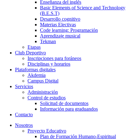
Enseñanza del inglés
Basic Elements of Science and Technology
(B.E.S.T)
Desarrollo cognitivo
Materias Electivas
Code learning: Programación
Aprendizaje musical
Tekman
Etapas
Club Deportivo
Inscripciones para foráneos
Disciplinas y horarios
Plataformas digitales
Akdemia
Campus Digital
Servicios
Administración
Control de estudios
Solicitud de documentos
Información para graduandos
Contacto
Nosotros
Proyecto Educativo
Plan de Formación Humano-Espiritual