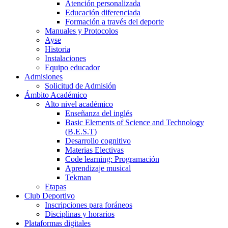
Atención personalizada
Educación diferenciada
Formación a través del deporte
Manuales y Protocolos
Ayse
Historia
Instalaciones
Equipo educador
Admisiones
Solicitud de Admisión
Ámbito Académico
Alto nivel académico
Enseñanza del inglés
Basic Elements of Science and Technology
(B.E.S.T)
Desarrollo cognitivo
Materias Electivas
Code learning: Programación
Aprendizaje musical
Tekman
Etapas
Club Deportivo
Inscripciones para foráneos
Disciplinas y horarios
Plataformas digitales