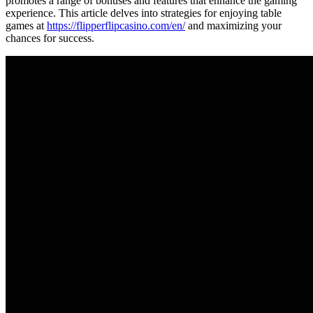
promotes a range of bonuses and features that enhance the gaming
experience. This article delves into strategies for enjoying table
games at
https://flipperflipcasino.com/en/
and maximizing your
chances for success.