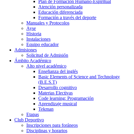
Plan de Formación Humano-Espiritual
Atención personalizada
Educación diferenciada
Formación a través del deporte
Manuales y Protocolos
Ayse
Historia
Instalaciones
Equipo educador
Admisiones
Solicitud de Admisión
Ámbito Académico
Alto nivel académico
Enseñanza del inglés
Basic Elements of Science and Technology
(B.E.S.T)
Desarrollo cognitivo
Materias Electivas
Code learning: Programación
Aprendizaje musical
Tekman
Etapas
Club Deportivo
Inscripciones para foráneos
Disciplinas y horarios