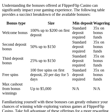
Understanding the bonuses offered at FlipperFlip Casino can
significantly impact your gaming experience. The following table
provides a succinct breakdown of the available bonuses:
Bonus type
Size
Min deposit
Wagering
Standard
35x on
100% up to $200 on first
Welcome bonus
deposit
bonus
deposit
required
funds
Standard
35x on
Second deposit
50% up to $150
deposit
bonus
bonus
required
funds
Standard
35x on
Third deposit
25% up to $150
deposit
bonus
bonus
required
funds
100 free spins on first
Standard
35x on
Free spins
deposit, 20 per day for 5
deposit
bonus
days
required
funds
Max cashout
from bonus
Up to $5,000
N/A
N/A
winnings
Familiarizing yourself with these bonuses can greatly enhance your
chances of winning while exploring various games at FlipperFlip
Casino. Take full advantage of these offerings for a more rewarding