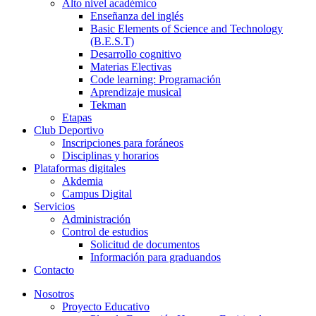
Alto nivel académico
Enseñanza del inglés
Basic Elements of Science and Technology
(B.E.S.T)
Desarrollo cognitivo
Materias Electivas
Code learning: Programación
Aprendizaje musical
Tekman
Etapas
Club Deportivo
Inscripciones para foráneos
Disciplinas y horarios
Plataformas digitales
Akdemia
Campus Digital
Servicios
Administración
Control de estudios
Solicitud de documentos
Información para graduandos
Contacto
Nosotros
Proyecto Educativo