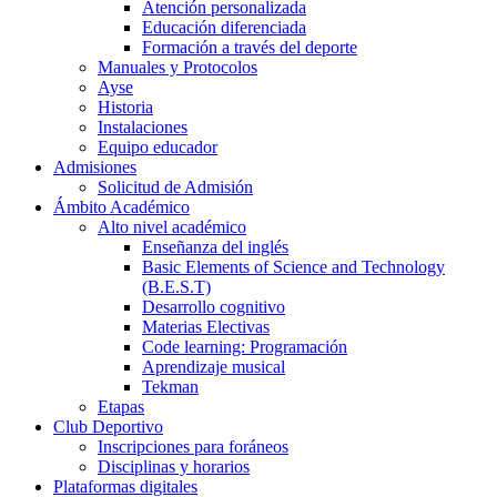
Atención personalizada
Educación diferenciada
Formación a través del deporte
Manuales y Protocolos
Ayse
Historia
Instalaciones
Equipo educador
Admisiones
Solicitud de Admisión
Ámbito Académico
Alto nivel académico
Enseñanza del inglés
Basic Elements of Science and Technology
(B.E.S.T)
Desarrollo cognitivo
Materias Electivas
Code learning: Programación
Aprendizaje musical
Tekman
Etapas
Club Deportivo
Inscripciones para foráneos
Disciplinas y horarios
Plataformas digitales