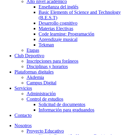
Alto nivel académico
Enseñanza del inglés
Basic Elements of Science and Technology
(B.E.S.T)
Desarrollo cognitivo
Materias Electivas
Code learning: Programación
Aprendizaje musical
Tekman
Etapas
Club Deportivo
Inscripciones para foráneos
Disciplinas y horarios
Plataformas digitales
Akdemia
Campus Digital
Servicios
Administración
Control de estudios
Solicitud de documentos
Información para graduandos
Contacto
Nosotros
Proyecto Educativo