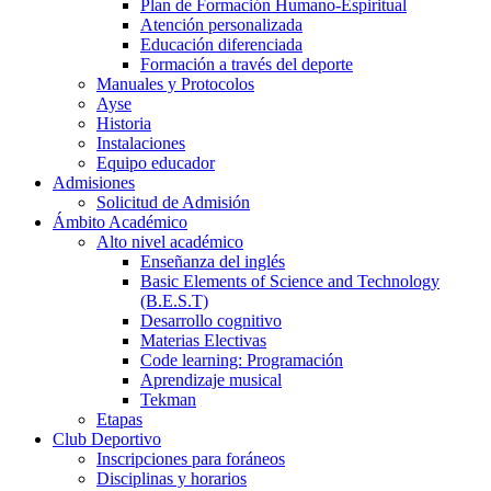
Plan de Formación Humano-Espiritual
Atención personalizada
Educación diferenciada
Formación a través del deporte
Manuales y Protocolos
Ayse
Historia
Instalaciones
Equipo educador
Admisiones
Solicitud de Admisión
Ámbito Académico
Alto nivel académico
Enseñanza del inglés
Basic Elements of Science and Technology
(B.E.S.T)
Desarrollo cognitivo
Materias Electivas
Code learning: Programación
Aprendizaje musical
Tekman
Etapas
Club Deportivo
Inscripciones para foráneos
Disciplinas y horarios