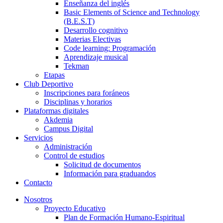
Enseñanza del inglés
Basic Elements of Science and Technology
(B.E.S.T)
Desarrollo cognitivo
Materias Electivas
Code learning: Programación
Aprendizaje musical
Tekman
Etapas
Club Deportivo
Inscripciones para foráneos
Disciplinas y horarios
Plataformas digitales
Akdemia
Campus Digital
Servicios
Administración
Control de estudios
Solicitud de documentos
Información para graduandos
Contacto
Nosotros
Proyecto Educativo
Plan de Formación Humano-Espiritual