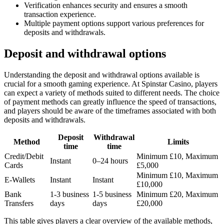
Verification enhances security and ensures a smooth
transaction experience.
Multiple payment options support various preferences for
deposits and withdrawals.
Deposit and withdrawal options
Understanding the deposit and withdrawal options available is
crucial for a smooth gaming experience. At Spinstar Casino, players
can expect a variety of methods suited to different needs. The choice
of payment methods can greatly influence the speed of transactions,
and players should be aware of the timeframes associated with both
deposits and withdrawals.
Deposit
Withdrawal
Method
Limits
time
time
Credit/Debit
Minimum £10, Maximum
Instant
0–24 hours
Cards
£5,000
Minimum £10, Maximum
E-Wallets
Instant
Instant
£10,000
Bank
1-3 business
1-5 business
Minimum £20, Maximum
Transfers
days
days
£20,000
This table gives players a clear overview of the available methods,