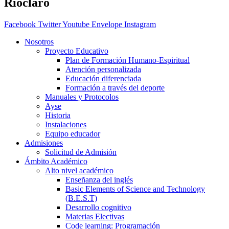
Rioclaro
Facebook
Twitter
Youtube
Envelope
Instagram
Nosotros
Proyecto Educativo
Plan de Formación Humano-Espiritual
Atención personalizada
Educación diferenciada
Formación a través del deporte
Manuales y Protocolos
Ayse
Historia
Instalaciones
Equipo educador
Admisiones
Solicitud de Admisión
Ámbito Académico
Alto nivel académico
Enseñanza del inglés
Basic Elements of Science and Technology
(B.E.S.T)
Desarrollo cognitivo
Materias Electivas
Code learning: Programación