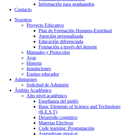
Información para graduandos
Contacto
Nosotros
Proyecto Educativo
Plan de Formación Humano-Espiritual
Atención personalizada
Educación diferenciada
Formación a través del deporte
Manuales y Protocolos
Ayse
Historia
Instalaciones
Equipo educador
Admisiones
Solicitud de Admisión
Ámbito Académico
Alto nivel académico
Enseñanza del inglés
Basic Elements of Science and Technology
(B.E.S.T)
Desarrollo cognitivo
Materias Electivas
Code learning: Programación
Aprendizaje musical