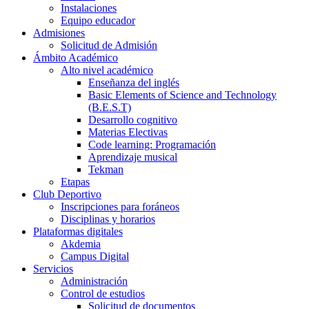
Instalaciones
Equipo educador
Admisiones
Solicitud de Admisión
Ámbito Académico
Alto nivel académico
Enseñanza del inglés
Basic Elements of Science and Technology
(B.E.S.T)
Desarrollo cognitivo
Materias Electivas
Code learning: Programación
Aprendizaje musical
Tekman
Etapas
Club Deportivo
Inscripciones para foráneos
Disciplinas y horarios
Plataformas digitales
Akdemia
Campus Digital
Servicios
Administración
Control de estudios
Solicitud de documentos