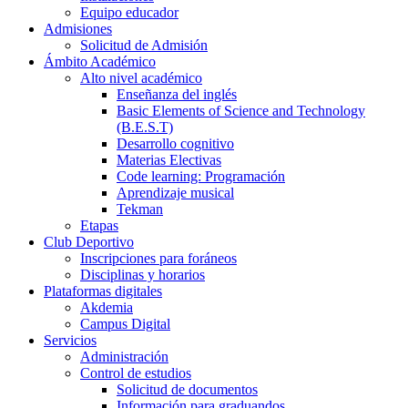
Equipo educador
Admisiones
Solicitud de Admisión
Ámbito Académico
Alto nivel académico
Enseñanza del inglés
Basic Elements of Science and Technology
(B.E.S.T)
Desarrollo cognitivo
Materias Electivas
Code learning: Programación
Aprendizaje musical
Tekman
Etapas
Club Deportivo
Inscripciones para foráneos
Disciplinas y horarios
Plataformas digitales
Akdemia
Campus Digital
Servicios
Administración
Control de estudios
Solicitud de documentos
Información para graduandos