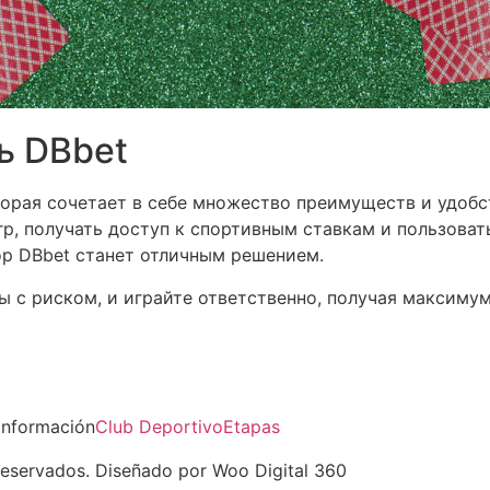
ь DBbet
торая сочетает в себе множество преимуществ и удобс
, получать доступ к спортивным ставкам и пользоват
ор DBbet станет отличным решением.
ы с риском, и играйте ответственно, получая максиму
 Información
Club Deportivo
Etapas
reservados. Diseñado por Woo Digital 360