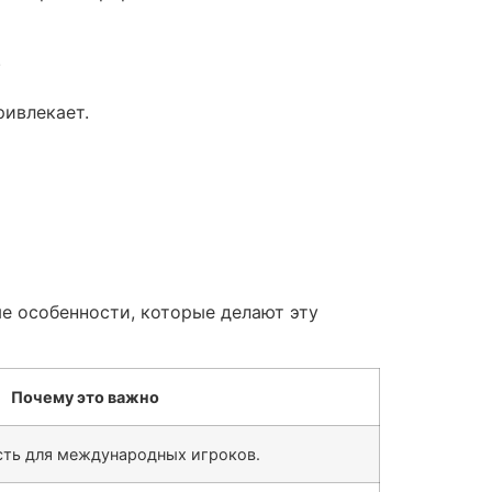
.
ривлекает.
е особенности, которые делают эту
Почему это важно
сть для международных игроков.