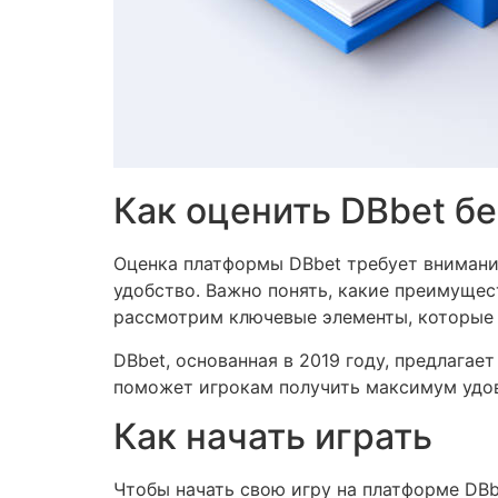
Как оценить DBbet бе
Оценка платформы DBbet требует внимания
удобство. Важно понять, какие преимущес
рассмотрим ключевые элементы, которые 
DBbet, основанная в 2019 году, предлага
поможет игрокам получить максимум удов
Как начать играть
Чтобы начать свою игру на платформе DBb