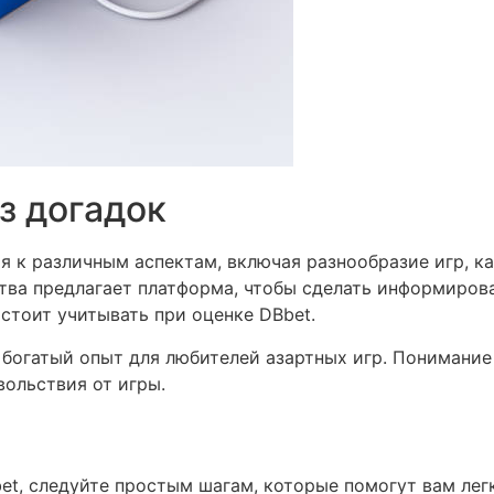
з догадок
 к различным аспектам, включая разнообразие игр, ка
тва предлагает платформа, чтобы сделать информиров
стоит учитывать при оценке DBbet.
ет богатый опыт для любителей азартных игр. Понимани
ольствия от игры.
et, следуйте простым шагам, которые помогут вам легк