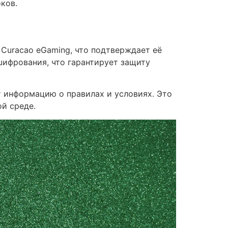
ков.
 Curacao eGaming, что подтверждает её
ифрования, что гарантирует защиту
т информацию о правилах и условиях. Это
ой среде.