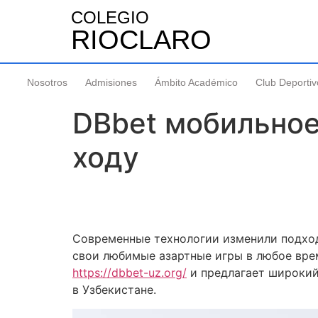
COLEGIO
RIOCLARO
Nosotros
Admisiones
Ámbito Académico
Club Deportiv
DBbet мобильное
ходу
Современные технологии изменили подход 
свои любимые азартные игры в любое вре
https://dbbet-uz.org/
и предлагает широкий
в Узбекистане.