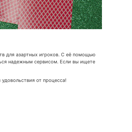
тв для азартных игроков. С её помощью
ься надежным сервисом. Если вы ищете
м удовольствия от процесса!