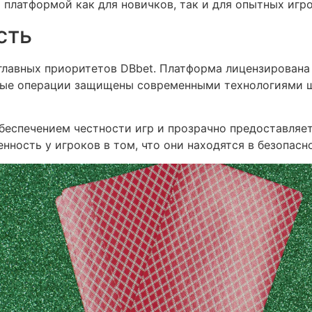
платформой как для новичков, так и для опытных игро
сть
главных приоритетов DBbet. Платформа лицензирована
вые операции защищены современными технологиями ш
обеспечением честности игр и прозрачно предоставляе
ность у игроков в том, что они находятся в безопасн