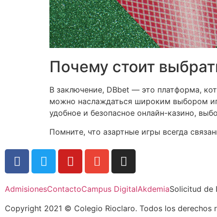
Почему стоит выбрат
В заключение, DBbet — это платформа, ко
можно наслаждаться широким выбором игр
удобное и безопасное онлайн-казино, выб
Помните, что азартные игры всегда связан
Admisiones
Contacto
Campus Digital
Akdemia
Solicitud de
Copyright 2021 © Colegio Rioclaro. Todos los derechos 