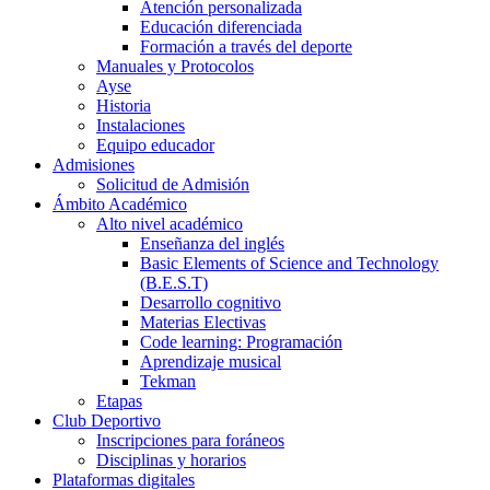
Atención personalizada
Educación diferenciada
Formación a través del deporte
Manuales y Protocolos
Ayse
Historia
Instalaciones
Equipo educador
Admisiones
Solicitud de Admisión
Ámbito Académico
Alto nivel académico
Enseñanza del inglés
Basic Elements of Science and Technology
(B.E.S.T)
Desarrollo cognitivo
Materias Electivas
Code learning: Programación
Aprendizaje musical
Tekman
Etapas
Club Deportivo
Inscripciones para foráneos
Disciplinas y horarios
Plataformas digitales