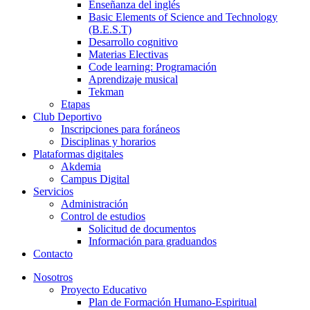
Enseñanza del inglés
Basic Elements of Science and Technology
(B.E.S.T)
Desarrollo cognitivo
Materias Electivas
Code learning: Programación
Aprendizaje musical
Tekman
Etapas
Club Deportivo
Inscripciones para foráneos
Disciplinas y horarios
Plataformas digitales
Akdemia
Campus Digital
Servicios
Administración
Control de estudios
Solicitud de documentos
Información para graduandos
Contacto
Nosotros
Proyecto Educativo
Plan de Formación Humano-Espiritual