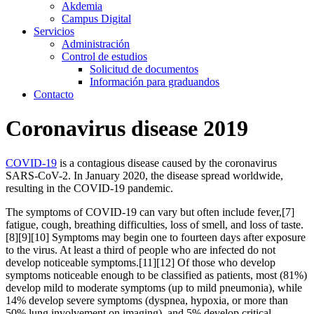
Akdemia
Campus Digital
Servicios
Administración
Control de estudios
Solicitud de documentos
Información para graduandos
Contacto
Coronavirus disease 2019
COVID-19
is a contagious disease caused by the coronavirus
SARS-CoV-2. In January 2020, the disease spread worldwide,
resulting in the COVID-19 pandemic.
The symptoms of COVID‑19 can vary but often include fever,[7]
fatigue, cough, breathing difficulties, loss of smell, and loss of taste.
[8][9][10] Symptoms may begin one to fourteen days after exposure
to the virus. At least a third of people who are infected do not
develop noticeable symptoms.[11][12] Of those who develop
symptoms noticeable enough to be classified as patients, most (81%)
develop mild to moderate symptoms (up to mild pneumonia), while
14% develop severe symptoms (dyspnea, hypoxia, or more than
50% lung involvement on imaging), and 5% develop critical