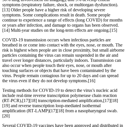
symptoms (respiratory failure, shock, or multiorgan dysfunction).
[13] Older people have a higher risk of developing severe
symptoms. Some complications result in death. Some people
continue to experience a range of effects (long COVID) for months
or years after infection, and damage to organs has been observed.
[14] Multi-year studies on the long-term effects are ongoing.[15]
COVID‑19 transmission occurs when infectious particles are
breathed in or come into contact with the eyes, nose, or mouth. The
risk is highest when people are in close proximity, but small airborne
particles containing the virus can remain suspended in the air and
travel over longer distances, particularly indoors. Transmission can
also occur when people touch their eyes, nose, or mouth after
touching surfaces or objects that have been contaminated by the
virus. People remain contagious for up to 20 days and can spread
the virus even if they do not develop symptoms.[16]
Testing methods for COVID-19 to detect the virus’s nucleic acid
include real-time reverse transcription polymerase chain reaction
(RT‑PCR),[17][18] transcription-mediated amplification,[17][18]
[19] and reverse transcription loop-mediated isothermal
amplification (RT‑LAMP)[17][18] from a nasopharyngeal swab.
[20]
Several COVID-19 vaccines have been approved and distributed in