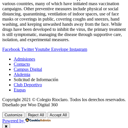
various countries, many of which have initiated mass vaccination
campaigns. Other preventive measures include physical or social
distancing, quarantining, ventilation of indoor spaces, use of face
masks or coverings in public, covering coughs and sneezes, hand
washing, and keeping unwashed hands away from the face. While
drugs have been developed to inhibit the virus, the primary treatment
is still symptomatic, managing the disease through supportive care,
isolation, and experimental measures.
Facebook
Twitter
Youtube
Envelope
Instagram
Admisiones
Contacto
Campus Digital
Akdemia
Solicitud de Información
Club Deportivo
Etapas
Copyright 2021 © Colegio Rioclaro. Todos los derechos reservados.
Diseñado por Woo Digital 360
Customize
Reject All
Accept All
Powered by
✖