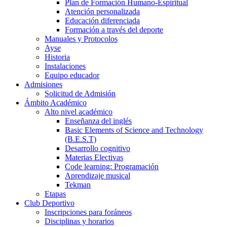
Plan de Formación Humano-Espiritual
Atención personalizada
Educación diferenciada
Formación a través del deporte
Manuales y Protocolos
Ayse
Historia
Instalaciones
Equipo educador
Admisiones
Solicitud de Admisión
Ámbito Académico
Alto nivel académico
Enseñanza del inglés
Basic Elements of Science and Technology
(B.E.S.T)
Desarrollo cognitivo
Materias Electivas
Code learning: Programación
Aprendizaje musical
Tekman
Etapas
Club Deportivo
Inscripciones para foráneos
Disciplinas y horarios