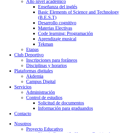
Alto nivel académico
Enseñanza del inglés
Basic Elements of Science and Technology
(B.E.S.T)
Desarrollo cognitivo
Materias Electivas
Code learning: Programación
Aprendizaje musical
Tekman
Etapas
Club Deportivo
Inscripciones para foráneos
Disciplinas y horarios
Plataformas digitales
Akdemia
Campus Digital
Servicios
Administración
Control de estudios
Solicitud de documentos
Información para graduandos
Contacto
Nosotros
Proyecto Educativo