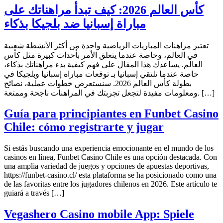
كأس العالم 2026: كيف تبدأ مراهناتك على
مباراة إسبانيا ضد بلجيكا بذكاء
تعتبر مراهنات المباريات الرياضية واحدة من أكثر الأنشطة شعبية
في العالم، وخاصة عندما يتعلق الأمر بأحداث كبيرة مثل كأس
العالم. يساعدك هذا المقال على فهم كيفية بدء مراهناتك بذكاء،
خاصة عندما تلتقي إسبانيا بـ توقعات مباراة إسبانيا وبلجيكا في
بطولة كأس العالم 2026. سنستعرض خطوات عملية، نصائح
ومعلومات مفيدة لتجعل تجربتك في المراهنات ناجحة وممتعة. […]
Guía para principiantes en Funbet Casino
Chile: cómo registrarte y jugar
Si estás buscando una experiencia emocionante en el mundo de los
casinos en línea, Funbet Casino Chile es una opción destacada. Con
una amplia variedad de juegos y opciones de apuestas deportivas,
https://funbet-casino.cl/ esta plataforma se ha posicionado como una
de las favoritas entre los jugadores chilenos en 2026. Este artículo te
guiará a través […]
Vegashero Casino mobile App: Spiele