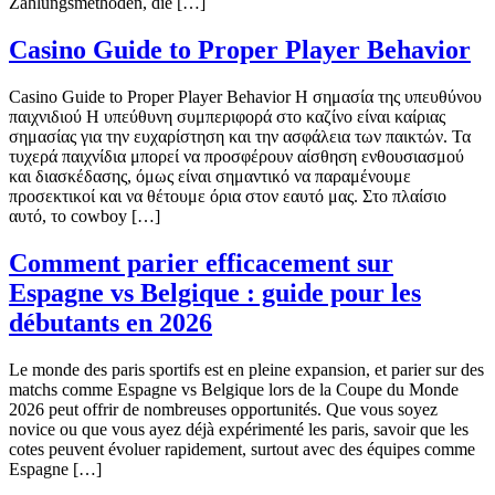
Zahlungsmethoden, die […]
Casino Guide to Proper Player Behavior
Casino Guide to Proper Player Behavior Η σημασία της υπευθύνου
παιχνιδιού Η υπεύθυνη συμπεριφορά στο καζίνο είναι καίριας
σημασίας για την ευχαρίστηση και την ασφάλεια των παικτών. Τα
τυχερά παιχνίδια μπορεί να προσφέρουν αίσθηση ενθουσιασμού
και διασκέδασης, όμως είναι σημαντικό να παραμένουμε
προσεκτικοί και να θέτουμε όρια στον εαυτό μας. Στο πλαίσιο
αυτό, το cowboy […]
Comment parier efficacement sur
Espagne vs Belgique : guide pour les
débutants en 2026
Le monde des paris sportifs est en pleine expansion, et parier sur des
matchs comme Espagne vs Belgique lors de la Coupe du Monde
2026 peut offrir de nombreuses opportunités. Que vous soyez
novice ou que vous ayez déjà expérimenté les paris, savoir que les
cotes peuvent évoluer rapidement, surtout avec des équipes comme
Espagne […]