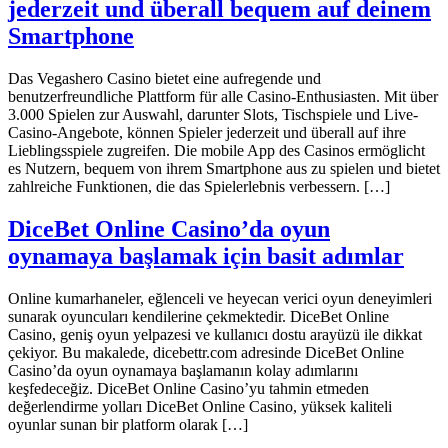
jederzeit und überall bequem auf deinem
Smartphone
Das Vegashero Casino bietet eine aufregende und
benutzerfreundliche Plattform für alle Casino-Enthusiasten. Mit über
3.000 Spielen zur Auswahl, darunter Slots, Tischspiele und Live-
Casino-Angebote, können Spieler jederzeit und überall auf ihre
Lieblingsspiele zugreifen. Die mobile App des Casinos ermöglicht
es Nutzern, bequem von ihrem Smartphone aus zu spielen und bietet
zahlreiche Funktionen, die das Spielerlebnis verbessern. […]
DiceBet Online Casino’da oyun
oynamaya başlamak için basit adımlar
Online kumarhaneler, eğlenceli ve heyecan verici oyun deneyimleri
sunarak oyuncuları kendilerine çekmektedir. DiceBet Online
Casino, geniş oyun yelpazesi ve kullanıcı dostu arayüzü ile dikkat
çekiyor. Bu makalede, dicebettr.com adresinde DiceBet Online
Casino’da oyun oynamaya başlamanın kolay adımlarını
keşfedeceğiz. DiceBet Online Casino’yu tahmin etmeden
değerlendirme yolları DiceBet Online Casino, yüksek kaliteli
oyunlar sunan bir platform olarak […]