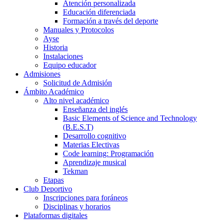
Atención personalizada
Educación diferenciada
Formación a través del deporte
Manuales y Protocolos
Ayse
Historia
Instalaciones
Equipo educador
Admisiones
Solicitud de Admisión
Ámbito Académico
Alto nivel académico
Enseñanza del inglés
Basic Elements of Science and Technology
(B.E.S.T)
Desarrollo cognitivo
Materias Electivas
Code learning: Programación
Aprendizaje musical
Tekman
Etapas
Club Deportivo
Inscripciones para foráneos
Disciplinas y horarios
Plataformas digitales