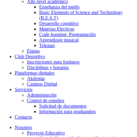
Alto nivel académico
Enseñanza del inglés
Basic Elements of Science and Technology
(B.E.S.T)
Desarrollo cognitivo
Materias Electivas
Code learning: Programación
Aprendizaje musical
Tekman
Etapas
Club Deportivo
Inscripciones para foráneos
Disciplinas y horarios
Plataformas digitales
Akdemia
Campus Digital
Servicios
Administración
Control de estudios
Solicitud de documentos
Información para graduandos
Contacto
Nosotros
Proyecto Educativo