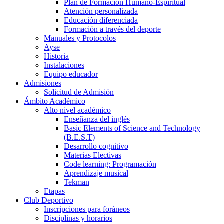
Plan de Formación Humano-Espiritual
Atención personalizada
Educación diferenciada
Formación a través del deporte
Manuales y Protocolos
Ayse
Historia
Instalaciones
Equipo educador
Admisiones
Solicitud de Admisión
Ámbito Académico
Alto nivel académico
Enseñanza del inglés
Basic Elements of Science and Technology
(B.E.S.T)
Desarrollo cognitivo
Materias Electivas
Code learning: Programación
Aprendizaje musical
Tekman
Etapas
Club Deportivo
Inscripciones para foráneos
Disciplinas y horarios