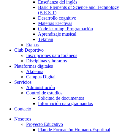
Enseñanza del inglés
Basic Elements of Science and Technology
(B.E.S.T)
Desarrollo cognitivo
Materias Electivas
Code learning: Programación
Aprendizaje musical
Tekman
Etapas
Club Deportivo
Inscripciones para foráneos
Disciplinas y horarios
Plataformas digitales
Akdemia
Campus Digital
Servicios
Administración
Control de estudios
Solicitud de documentos
Información para graduandos
Contacto
Nosotros
Proyecto Educativo
Plan de Formación Humano-Espiritual