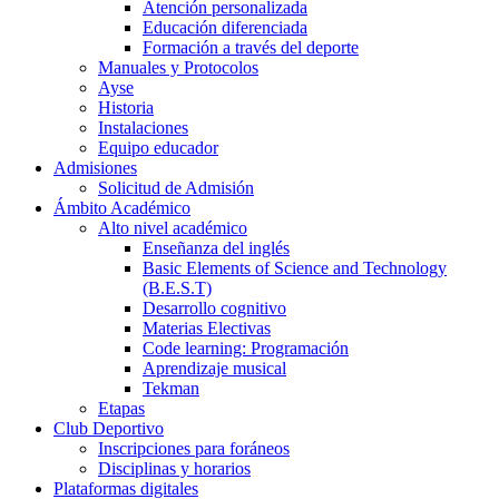
Atención personalizada
Educación diferenciada
Formación a través del deporte
Manuales y Protocolos
Ayse
Historia
Instalaciones
Equipo educador
Admisiones
Solicitud de Admisión
Ámbito Académico
Alto nivel académico
Enseñanza del inglés
Basic Elements of Science and Technology
(B.E.S.T)
Desarrollo cognitivo
Materias Electivas
Code learning: Programación
Aprendizaje musical
Tekman
Etapas
Club Deportivo
Inscripciones para foráneos
Disciplinas y horarios
Plataformas digitales