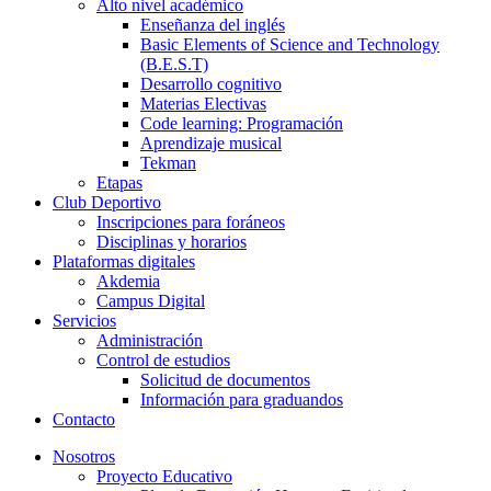
Alto nivel académico
Enseñanza del inglés
Basic Elements of Science and Technology
(B.E.S.T)
Desarrollo cognitivo
Materias Electivas
Code learning: Programación
Aprendizaje musical
Tekman
Etapas
Club Deportivo
Inscripciones para foráneos
Disciplinas y horarios
Plataformas digitales
Akdemia
Campus Digital
Servicios
Administración
Control de estudios
Solicitud de documentos
Información para graduandos
Contacto
Nosotros
Proyecto Educativo