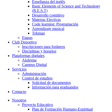
Enseñanza del inglés
Basic Elements of Science and Technology
(B.E.S.T)
Desarrollo cognitivo
Materias Electivas
Code learning: Programación
Aprendizaje musical
Tekman
Etapas
Club Deportivo
Inscripciones para foráneos
Disciplinas y horarios
Plataformas digitales
Akdemia
Campus Digital
Servicios
Administración
Control de estudios
Solicitud de documentos
Información para graduandos
Contacto
Nosotros
Proyecto Educativo
Plan de Formación Humano-Espiritual