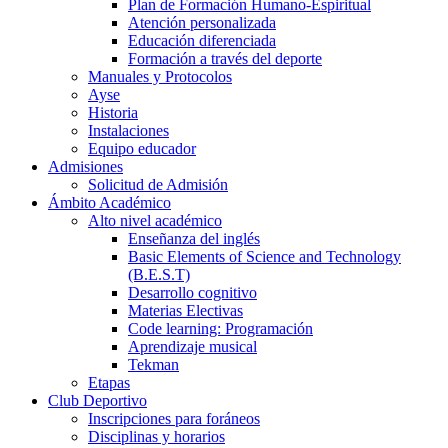
Plan de Formación Humano-Espiritual
Atención personalizada
Educación diferenciada
Formación a través del deporte
Manuales y Protocolos
Ayse
Historia
Instalaciones
Equipo educador
Admisiones
Solicitud de Admisión
Ámbito Académico
Alto nivel académico
Enseñanza del inglés
Basic Elements of Science and Technology
(B.E.S.T)
Desarrollo cognitivo
Materias Electivas
Code learning: Programación
Aprendizaje musical
Tekman
Etapas
Club Deportivo
Inscripciones para foráneos
Disciplinas y horarios