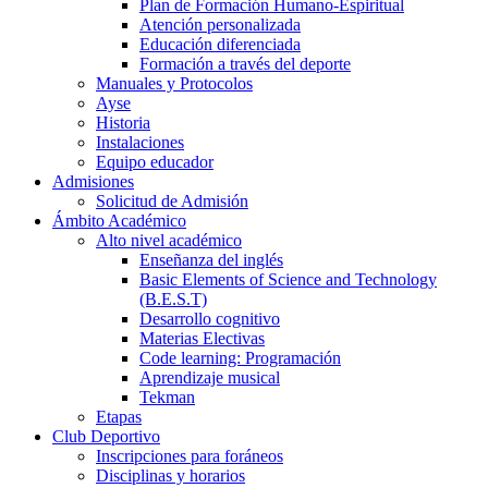
Plan de Formación Humano-Espiritual
Atención personalizada
Educación diferenciada
Formación a través del deporte
Manuales y Protocolos
Ayse
Historia
Instalaciones
Equipo educador
Admisiones
Solicitud de Admisión
Ámbito Académico
Alto nivel académico
Enseñanza del inglés
Basic Elements of Science and Technology
(B.E.S.T)
Desarrollo cognitivo
Materias Electivas
Code learning: Programación
Aprendizaje musical
Tekman
Etapas
Club Deportivo
Inscripciones para foráneos
Disciplinas y horarios