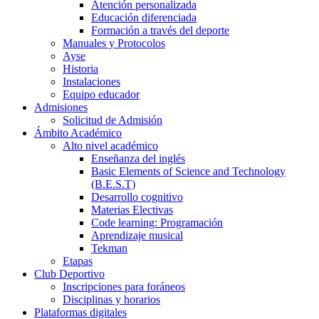
Atención personalizada
Educación diferenciada
Formación a través del deporte
Manuales y Protocolos
Ayse
Historia
Instalaciones
Equipo educador
Admisiones
Solicitud de Admisión
Ámbito Académico
Alto nivel académico
Enseñanza del inglés
Basic Elements of Science and Technology
(B.E.S.T)
Desarrollo cognitivo
Materias Electivas
Code learning: Programación
Aprendizaje musical
Tekman
Etapas
Club Deportivo
Inscripciones para foráneos
Disciplinas y horarios
Plataformas digitales