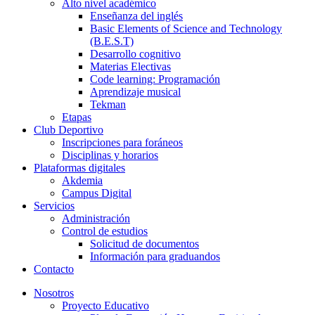
Alto nivel académico
Enseñanza del inglés
Basic Elements of Science and Technology
(B.E.S.T)
Desarrollo cognitivo
Materias Electivas
Code learning: Programación
Aprendizaje musical
Tekman
Etapas
Club Deportivo
Inscripciones para foráneos
Disciplinas y horarios
Plataformas digitales
Akdemia
Campus Digital
Servicios
Administración
Control de estudios
Solicitud de documentos
Información para graduandos
Contacto
Nosotros
Proyecto Educativo