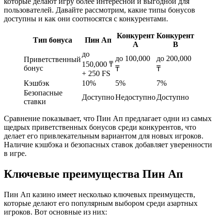
которые делают игру более интересной и выгодной для
пользователей. Давайте рассмотрим, какие типы бонусов
доступны и как они соотносятся с конкурентами.
Конкурент
Конкурент
Тип бонуса
Пин Ап
A
B
до
до 100,000
до 200,000
Приветственный
150,000 ₸
бонус
₸
₸
+ 250 FS
Кэшбэк
10%
5%
7%
Безопасные
Доступно
Недоступно
Доступно
ставки
Сравнение показывает, что Пин Ап предлагает одни из самых
щедрых приветственных бонусов среди конкурентов, что
делает его привлекательным вариантом для новых игроков.
Наличие кэшбэка и безопасных ставок добавляет уверенности
в игре.
Ключевые преимущества Пин Ап
Пин Ап казино имеет несколько ключевых преимуществ,
которые делают его популярным выбором среди азартных
игроков. Вот основные из них: