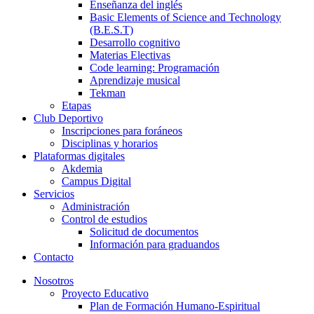
Enseñanza del inglés
Basic Elements of Science and Technology
(B.E.S.T)
Desarrollo cognitivo
Materias Electivas
Code learning: Programación
Aprendizaje musical
Tekman
Etapas
Club Deportivo
Inscripciones para foráneos
Disciplinas y horarios
Plataformas digitales
Akdemia
Campus Digital
Servicios
Administración
Control de estudios
Solicitud de documentos
Información para graduandos
Contacto
Nosotros
Proyecto Educativo
Plan de Formación Humano-Espiritual