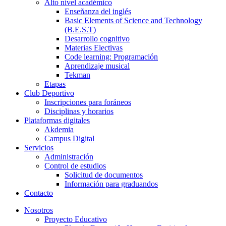
Alto nivel académico
Enseñanza del inglés
Basic Elements of Science and Technology
(B.E.S.T)
Desarrollo cognitivo
Materias Electivas
Code learning: Programación
Aprendizaje musical
Tekman
Etapas
Club Deportivo
Inscripciones para foráneos
Disciplinas y horarios
Plataformas digitales
Akdemia
Campus Digital
Servicios
Administración
Control de estudios
Solicitud de documentos
Información para graduandos
Contacto
Nosotros
Proyecto Educativo