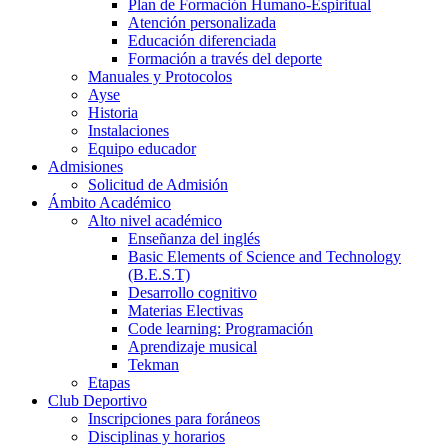
Plan de Formación Humano-Espiritual
Atención personalizada
Educación diferenciada
Formación a través del deporte
Manuales y Protocolos
Ayse
Historia
Instalaciones
Equipo educador
Admisiones
Solicitud de Admisión
Ámbito Académico
Alto nivel académico
Enseñanza del inglés
Basic Elements of Science and Technology
(B.E.S.T)
Desarrollo cognitivo
Materias Electivas
Code learning: Programación
Aprendizaje musical
Tekman
Etapas
Club Deportivo
Inscripciones para foráneos
Disciplinas y horarios