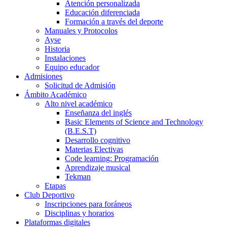
Atención personalizada
Educación diferenciada
Formación a través del deporte
Manuales y Protocolos
Ayse
Historia
Instalaciones
Equipo educador
Admisiones
Solicitud de Admisión
Ámbito Académico
Alto nivel académico
Enseñanza del inglés
Basic Elements of Science and Technology
(B.E.S.T)
Desarrollo cognitivo
Materias Electivas
Code learning: Programación
Aprendizaje musical
Tekman
Etapas
Club Deportivo
Inscripciones para foráneos
Disciplinas y horarios
Plataformas digitales