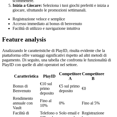
scommettere.
Inizia a Giocare:
Seleziona i tuoi giochi preferiti e inizia a
giocare, sfruttando le promozioni settimanali.
Registrazione veloce e semplice
Accesso immediato ai bonus di benvenuto
Facilità di utilizzo e navigazione intuitiva
Feature analysis
Analizzando le caratteristiche di PlayID, risulta evidente che la
piattaforma offre vantaggi significativi rispetto ad altri metodi di
pagamento. Di seguito, una tabella che confronta le funzionalità di
PlayID con quelle di altri operatori nel settore.
Competitore
Competitore
Caratteristica
PlayID
A
B
€10 sul
Bonus di
€5 sul primo
primo
€0
Benvenuto
deposito
deposito
Rendimento
Fino al
annuale con
0%
Fino al 5%
10%
Vault
Facilità di
Telefono o
Solo email e
Registrazione