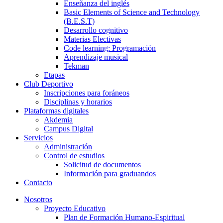
Enseñanza del inglés
Basic Elements of Science and Technology
(B.E.S.T)
Desarrollo cognitivo
Materias Electivas
Code learning: Programación
Aprendizaje musical
Tekman
Etapas
Club Deportivo
Inscripciones para foráneos
Disciplinas y horarios
Plataformas digitales
Akdemia
Campus Digital
Servicios
Administración
Control de estudios
Solicitud de documentos
Información para graduandos
Contacto
Nosotros
Proyecto Educativo
Plan de Formación Humano-Espiritual