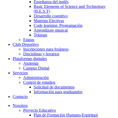
Enseñanza del inglés
Basic Elements of Science and Technology
(B.E.S.T)
Desarrollo cognitivo
Materias Electivas
Code learning: Programación
Aprendizaje musical
Tekman
Etapas
Club Deportivo
Inscripciones para foráneos
Disciplinas y horarios
Plataformas digitales
Akdemia
Campus Digital
Servicios
Administración
Control de estudios
Solicitud de documentos
Información para graduandos
Contacto
Nosotros
Proyecto Educativo
Plan de Formación Humano-Espiritual