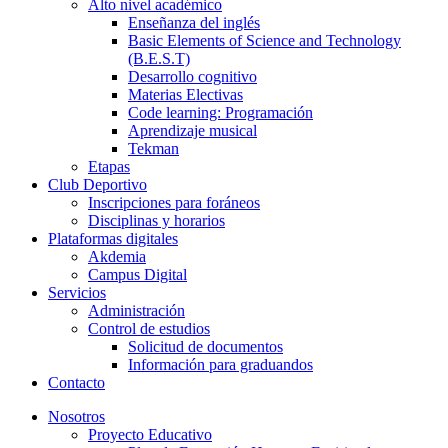
Alto nivel académico
Enseñanza del inglés
Basic Elements of Science and Technology
(B.E.S.T)
Desarrollo cognitivo
Materias Electivas
Code learning: Programación
Aprendizaje musical
Tekman
Etapas
Club Deportivo
Inscripciones para foráneos
Disciplinas y horarios
Plataformas digitales
Akdemia
Campus Digital
Servicios
Administración
Control de estudios
Solicitud de documentos
Información para graduandos
Contacto
Nosotros
Proyecto Educativo