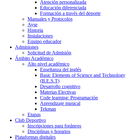
Atención personalizada
Educación diferenciada
Formación a través del deporte
Manuales y Protocolos
Ayse
Historia
Instalaciones
Equipo educador
Admisiones
Solicitud de Admisión
Ámbito Académico
Alto nivel académico
Enseñanza del inglés
Basic Elements of Science and Technology
(B.E.S.T)
Desarrollo cognitivo
Materias Electivas
Code learning: Programación
Aprendizaje musical
Tekman
Etapas
Club Deportivo
Inscripciones para foráneos
Disciplinas y horarios
Plataformas digitales