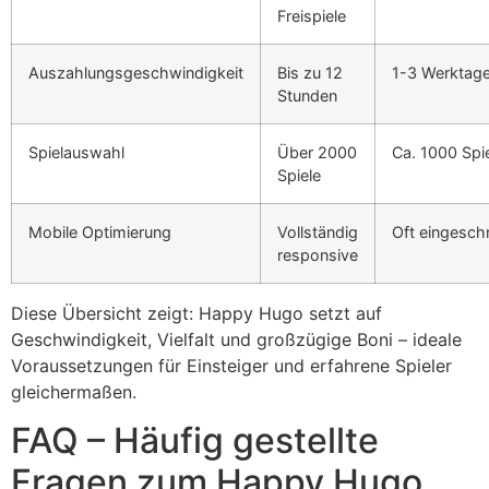
Freispiele
Auszahlungsgeschwindigkeit
Bis zu 12
1-3 Werktag
Stunden
Spielauswahl
Über 2000
Ca. 1000 Spi
Spiele
Mobile Optimierung
Vollständig
Oft eingesch
responsive
Diese Übersicht zeigt: Happy Hugo setzt auf
Geschwindigkeit, Vielfalt und großzügige Boni – ideale
Voraussetzungen für Einsteiger und erfahrene Spieler
gleichermaßen.
FAQ – Häufig gestellte
Fragen zum Happy Hugo