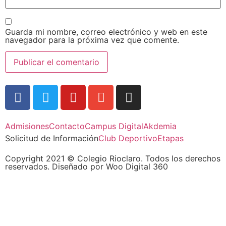
Guarda mi nombre, correo electrónico y web en este
navegador para la próxima vez que comente.
Admisiones
Contacto
Campus Digital
Akdemia
Solicitud de Información
Club Deportivo
Etapas
Copyright 2021 © Colegio Rioclaro. Todos los derechos
reservados. Diseñado por Woo Digital 360