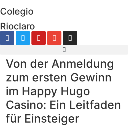
Colegio
Rioclaro
Von der Anmeldung
zum ersten Gewinn
im Happy Hugo
Casino: Ein Leitfaden
für Einsteiger