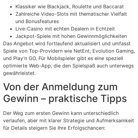
Klassiker wie Blackjack, Roulette und Baccarat
Zahlreiche Video-Slots mit thematischer Vielfalt
und Bonusfeatures
Live-Casino mit echten Dealern in Echtzeit
Jackpot-Spiele mit hohen Gewinnmöglichkeiten
Das Angebot wird fortlaufend aktualisiert und umfasst
Spiele von Top-Providern wie NetEnt, Evolution Gaming,
und Play’n GO. Für Mobilspieler gibt es eine speziell
optimierte Web-App, die den Spielspaß auch unterwegs
gewährleistet.
Von der Anmeldung zum
Gewinn – praktische Tipps
Der Weg zum ersten Gewinn kann unterschiedlich
verlaufen, aber mit klarer Strategie und Aufmerksamkeit
für Details steigern Sie Ihre Erfolgschancen: