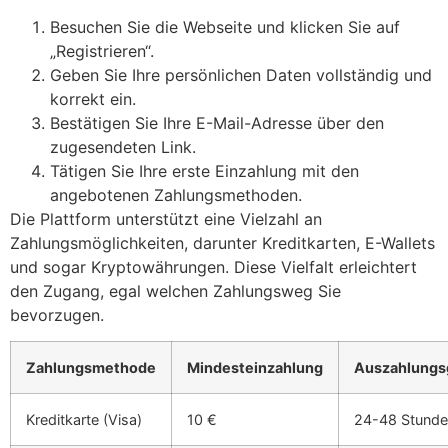
Besuchen Sie die Webseite und klicken Sie auf
„Registrieren“.
Geben Sie Ihre persönlichen Daten vollständig und
korrekt ein.
Bestätigen Sie Ihre E-Mail-Adresse über den
zugesendeten Link.
Tätigen Sie Ihre erste Einzahlung mit den
angebotenen Zahlungsmethoden.
Die Plattform unterstützt eine Vielzahl an
Zahlungsmöglichkeiten, darunter Kreditkarten, E-Wallets
und sogar Kryptowährungen. Diese Vielfalt erleichtert
den Zugang, egal welchen Zahlungsweg Sie
bevorzugen.
Zahlungsmethode
Mindesteinzahlung
Auszahlungs
Kreditkarte (Visa)
10 €
24-48 Stund