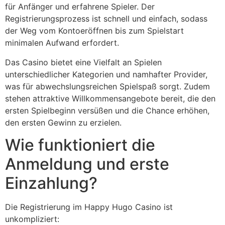
für Anfänger und erfahrene Spieler. Der
Registrierungsprozess ist schnell und einfach, sodass
der Weg vom Kontoeröffnen bis zum Spielstart
minimalen Aufwand erfordert.
Das Casino bietet eine Vielfalt an Spielen
unterschiedlicher Kategorien und namhafter Provider,
was für abwechslungsreichen Spielspaß sorgt. Zudem
stehen attraktive Willkommensangebote bereit, die den
ersten Spielbeginn versüßen und die Chance erhöhen,
den ersten Gewinn zu erzielen.
Wie funktioniert die
Anmeldung und erste
Einzahlung?
Die Registrierung im Happy Hugo Casino ist
unkompliziert: