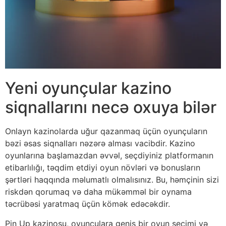
Yeni oyunçular kazino
siqnallarını necə oxuya bilər
Onlayn kazinolarda uğur qazanmaq üçün oyunçuların
bəzi əsas siqnalları nəzərə alması vacibdir. Kazino
oyunlarına başlamazdan əvvəl, seçdiyiniz platformanın
etibarlılığı, təqdim etdiyi oyun növləri və bonusların
şərtləri haqqında məlumatlı olmalısınız. Bu, həmçinin sizi
riskdən qorumaq və daha mükəmməl bir oynama
təcrübəsi yaratmaq üçün kömək edəcəkdir.
Pin Up kazinosu, oyunçulara geniş bir oyun seçimi və