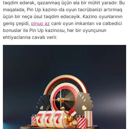
təqdim edərək, qazanmaq üçün əla bir mühit yaradır. Bu
məqalədə, Pin Up kazino-da oyun təcrübənizi artırmaq
üçün bir neçə üsul təqdim edəcəyik. Kazino oyunlarının
geniş çeşidi,
pinup az
canlı oyun imkanları və cəlbedici
bonuslar ilə Pin Up kazinosu, hər bir oyunçunun
ehtiyaclarına cavab verir.