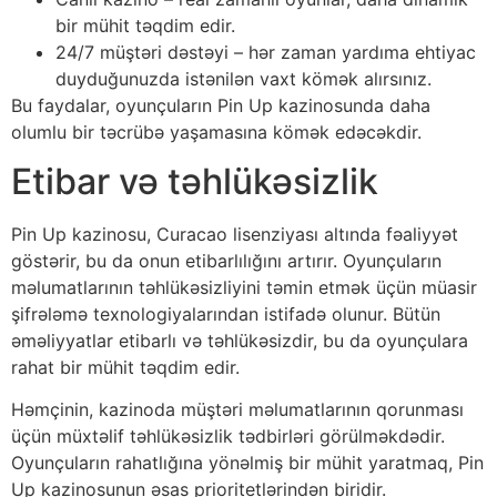
bir mühit təqdim edir.
24/7 müştəri dəstəyi – hər zaman yardıma ehtiyac
duyduğunuzda istənilən vaxt kömək alırsınız.
Bu faydalar, oyunçuların Pin Up kazinosunda daha
olumlu bir təcrübə yaşamasına kömək edəcəkdir.
Etibar və təhlükəsizlik
Pin Up kazinosu, Curacao lisenziyası altında fəaliyyət
göstərir, bu da onun etibarlılığını artırır. Oyunçuların
məlumatlarının təhlükəsizliyini təmin etmək üçün müasir
şifrələmə texnologiyalarından istifadə olunur. Bütün
əməliyyatlar etibarlı və təhlükəsizdir, bu da oyunçulara
rahat bir mühit təqdim edir.
Həmçinin, kazinoda müştəri məlumatlarının qorunması
üçün müxtəlif təhlükəsizlik tədbirləri görülməkdədir.
Oyunçuların rahatlığına yönəlmiş bir mühit yaratmaq, Pin
Up kazinosunun əsas prioritetlərindən biridir.