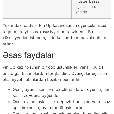
müştəri bazası
üçün asanlıq
yaradır.
Yuxarıdakı cədvəl, Pin Up kazinosunun oyunçular üçün
təqdim etdiyi əsas xüsusiyyətləri təsvir edir. Bu
xüsusiyyətlər, istifadəçilərin kazino təcrübəsini daha da
artırır.
Əsas faydalar
Pin Up kazinosunun bir çox üstünlükləri var ki, bu da
onu digər kazinolardan fərqləndirir. Oyunçular üçün ən
əhəmiyyətli olanlardan bəziləri bunlardır:
Geniş oyun seçimi – müxtəlif janrlarda oyunlar, hər
kəsin zövqünə uyğundur.
Qeneroz bonuslar – ilk depozit bonusları və pulsuz
spin imkanları, oyun təcrübəsini artırır.
Canlı kazino – real zamanlı oyunlar, daha dinamik