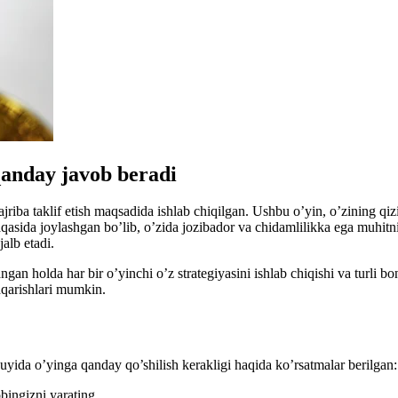
 qanday javob beradi
ajriba taklif etish maqsadida ishlab chiqilgan. Ushbu o’yin, o’zining qi
qasida joylashgan bo’lib, o’zida jozibador va chidamlilikka ega muhitni 
alb etadi.
an holda har bir o’yinchi o’z strategiyasini ishlab chiqishi va turli bo
shqarishlari mumkin.
Quyida o’yinga qanday qo’shilish kerakligi haqida ko’rsatmalar berilgan:
bingizni yarating.