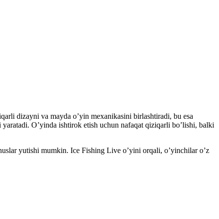
ziqarli dizayni va mayda o’yin mexanikasini birlashtiradi, bu esa
yaratadi. O’yinda ishtirok etish uchun nafaqat qiziqarli bo’lishi, balki
nuslar yutishi mumkin. Ice Fishing Live o’yini orqali, o’yinchilar o’z