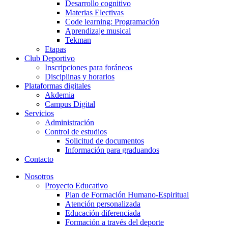
Desarrollo cognitivo
Materias Electivas
Code learning: Programación
Aprendizaje musical
Tekman
Etapas
Club Deportivo
Inscripciones para foráneos
Disciplinas y horarios
Plataformas digitales
Akdemia
Campus Digital
Servicios
Administración
Control de estudios
Solicitud de documentos
Información para graduandos
Contacto
Nosotros
Proyecto Educativo
Plan de Formación Humano-Espiritual
Atención personalizada
Educación diferenciada
Formación a través del deporte