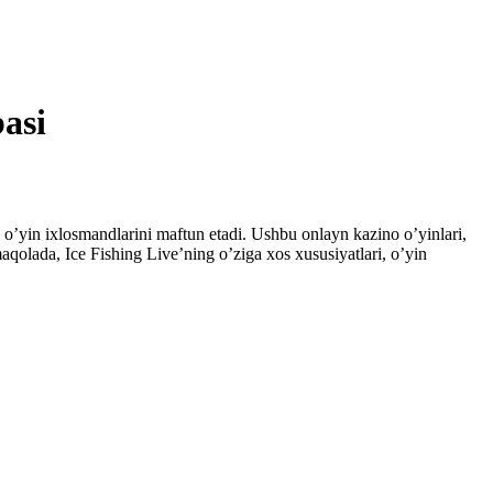
basi
 o’yin ixlosmandlarini maftun etadi. Ushbu onlayn kazino o’yinlari,
 maqolada, Ice Fishing Live’ning o’ziga xos xususiyatlari, o’yin