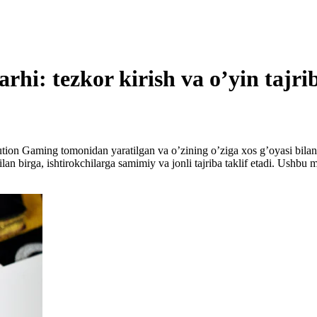
arhi: tezkor kirish va o’yin tajri
lution Gaming tomonidan yaratilgan va o’zining o’ziga xos g’oyasi bilan
ilan birga, ishtirokchilarga samimiy va jonli tajriba taklif etadi. Ushbu