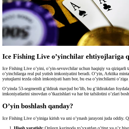
Ice Fishing Live o’yinchilar ehtiyojlariga
Ice Fishing Live o’yini, o’yin-sevuvchilar uchun haqiqiy va qiziqarli t
o’yinchilarga real pul yutish imkoniyatini beradi. O’yin, Arktika minta
yutuqlarni tezda olish imkoniyati ham bor, bu esa o’yinchilarni o’ziga j
O’yinda 53-segmentli g’ildirak mavjud bo’lib, bu g’ildirakdan foydalang
imkoniyatlarini sinovdan o’tkazishlari va har bir tafsilotini o’zlari bo
O’yin boshlash qanday?
Ice Fishing Live o’yiniga kirish va uni o’ynash jarayoni juda oddiy. 
Hisob yaratish:
Onlayn kazinoda ro’yxatdan o’ting va o’z hiso