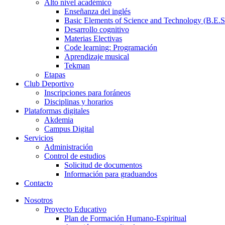
Alto nivel académico
Enseñanza del inglés
Basic Elements of Science and Technology (B.E.S
Desarrollo cognitivo
Materias Electivas
Code learning: Programación
Aprendizaje musical
Tekman
Etapas
Club Deportivo
Inscripciones para foráneos
Disciplinas y horarios
Plataformas digitales
Akdemia
Campus Digital
Servicios
Administración
Control de estudios
Solicitud de documentos
Información para graduandos
Contacto
Nosotros
Proyecto Educativo
Plan de Formación Humano-Espiritual