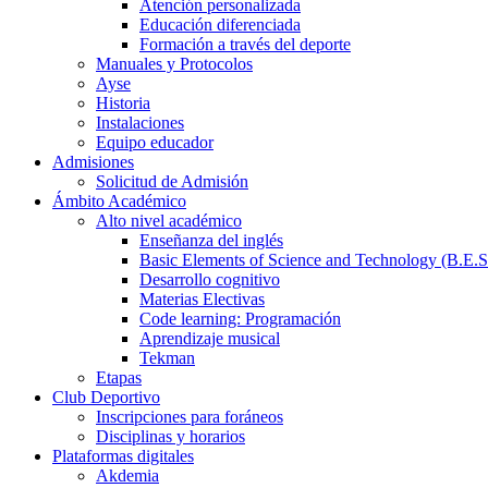
Atención personalizada
Educación diferenciada
Formación a través del deporte
Manuales y Protocolos
Ayse
Historia
Instalaciones
Equipo educador
Admisiones
Solicitud de Admisión
Ámbito Académico
Alto nivel académico
Enseñanza del inglés
Basic Elements of Science and Technology (B.E.S
Desarrollo cognitivo
Materias Electivas
Code learning: Programación
Aprendizaje musical
Tekman
Etapas
Club Deportivo
Inscripciones para foráneos
Disciplinas y horarios
Plataformas digitales
Akdemia