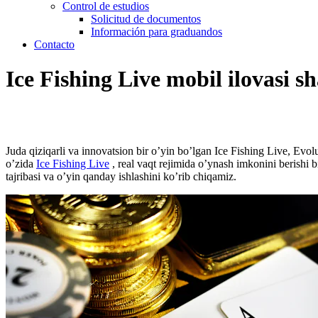
Control de estudios
Solicitud de documentos
Información para graduandos
Contacto
Ice Fishing Live mobil ilovasi sh
Juda qiziqarli va innovatsion bir o’yin bo’lgan Ice Fishing Live, Evo
o’zida
Ice Fishing Live
, real vaqt rejimida o’ynash imkonini berishi b
tajribasi va o’yin qanday ishlashini ko’rib chiqamiz.