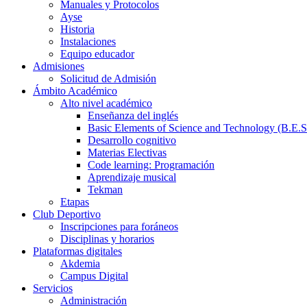
Manuales y Protocolos
Ayse
Historia
Instalaciones
Equipo educador
Admisiones
Solicitud de Admisión
Ámbito Académico
Alto nivel académico
Enseñanza del inglés
Basic Elements of Science and Technology (B.E.S
Desarrollo cognitivo
Materias Electivas
Code learning: Programación
Aprendizaje musical
Tekman
Etapas
Club Deportivo
Inscripciones para foráneos
Disciplinas y horarios
Plataformas digitales
Akdemia
Campus Digital
Servicios
Administración