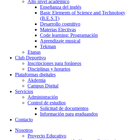
Alto nivel académico
Enseñanza del inglés
Basic Elements of Science and Technology
(B.E.S.T)
Desarrollo cognitivo
Materias Electivas
Code learning: Programación
Aprendizaje musical
Tekman
Etapas
Club Deportivo
Inscripciones para foráneos
Disciplinas y horarios
Plataformas digitales
Akdemia
Campus Digital
Servicios
Administración
Control de estudios
Solicitud de documentos
Información para graduandos
Contacto
Nosotros
Proyecto Educativo