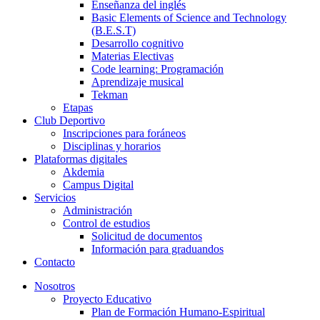
Enseñanza del inglés
Basic Elements of Science and Technology
(B.E.S.T)
Desarrollo cognitivo
Materias Electivas
Code learning: Programación
Aprendizaje musical
Tekman
Etapas
Club Deportivo
Inscripciones para foráneos
Disciplinas y horarios
Plataformas digitales
Akdemia
Campus Digital
Servicios
Administración
Control de estudios
Solicitud de documentos
Información para graduandos
Contacto
Nosotros
Proyecto Educativo
Plan de Formación Humano-Espiritual