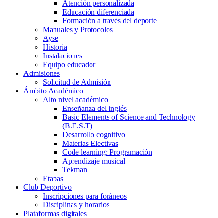
Atención personalizada
Educación diferenciada
Formación a través del deporte
Manuales y Protocolos
Ayse
Historia
Instalaciones
Equipo educador
Admisiones
Solicitud de Admisión
Ámbito Académico
Alto nivel académico
Enseñanza del inglés
Basic Elements of Science and Technology
(B.E.S.T)
Desarrollo cognitivo
Materias Electivas
Code learning: Programación
Aprendizaje musical
Tekman
Etapas
Club Deportivo
Inscripciones para foráneos
Disciplinas y horarios
Plataformas digitales