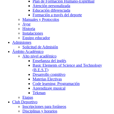
Plan de Formación Humano-Espiritual
Atención personalizada
Educación diferenciada
Formación a través del deporte
Manuales y Protocolos
Ayse
Historia
Instalaciones
Equipo educador
Admisiones
Solicitud de Admisión
Ámbito Académico
Alto nivel académico
Enseñanza del inglés
Basic Elements of Science and Technology
(B.E.S.T)
Desarrollo cognitivo
Materias Electivas
Code learning: Programación
Aprendizaje musical
Tekman
Etapas
Club Deportivo
Inscripciones para foráneos
Disciplinas y horarios