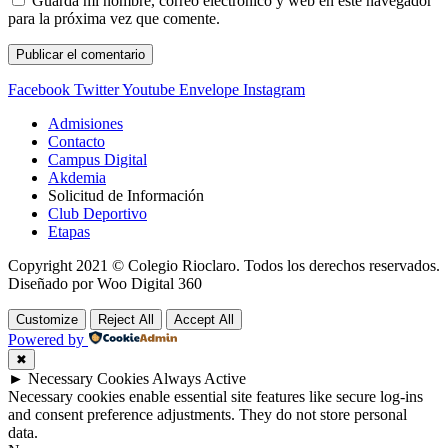
Guarda mi nombre, correo electrónico y web en este navegador
para la próxima vez que comente.
Facebook
Twitter
Youtube
Envelope
Instagram
Admisiones
Contacto
Campus Digital
Akdemia
Solicitud de Información
Club Deportivo
Etapas
Copyright 2021 © Colegio Rioclaro. Todos los derechos reservados.
Diseñado por Woo Digital 360
Customize
Reject All
Accept All
Powered by
✖
►
Necessary Cookies
Always Active
Necessary cookies enable essential site features like secure log-ins
and consent preference adjustments. They do not store personal
data.