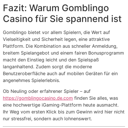
Fazit: Warum Gomblingo
Casino für Sie spannend ist
Gomblingo bietet vor allem Spielern, die Wert auf
Vielseitigkeit und Sicherheit legen, eine attraktive
Plattform. Die Kombination aus schneller Anmeldung,
breitem Spielangebot und einem fairen Bonusprogramm
macht den Einstieg leicht und den Spielspaß
langanhaltend. Zudem sorgt die moderne
Benutzeroberfläche auch auf mobilen Geräten für ein
angenehmes Spielerlebnis.
Ob Neuling oder erfahrener Spieler – auf
https://gomblingocasino.de.com
finden Sie alles, was
eine hochwertige iGaming-Plattform heute ausmacht.
Ihr Weg vom ersten Klick bis zum Gewinn wird hier nicht
nur stressfrei, sondern auch lohnenswert.