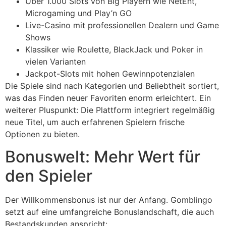
Über 1.000 Slots von Big Playern wie NetEnt,
Microgaming und Play’n GO
Live-Casino mit professionellen Dealern und Game
Shows
Klassiker wie Roulette, BlackJack und Poker in
vielen Varianten
Jackpot-Slots mit hohen Gewinnpotenzialen
Die Spiele sind nach Kategorien und Beliebtheit sortiert,
was das Finden neuer Favoriten enorm erleichtert. Ein
weiterer Pluspunkt: Die Plattform integriert regelmäßig
neue Titel, um auch erfahrenen Spielern frische
Optionen zu bieten.
Bonuswelt: Mehr Wert für
den Spieler
Der Willkommensbonus ist nur der Anfang. Gomblingo
setzt auf eine umfangreiche Bonuslandschaft, die auch
Bestandskunden anspricht: