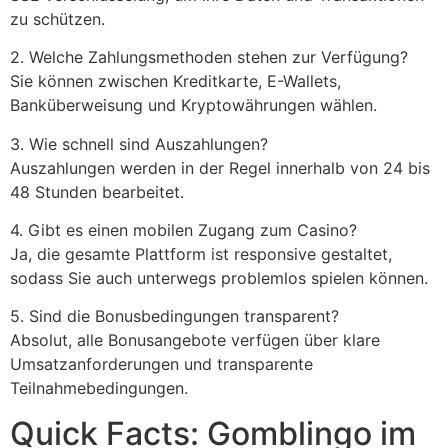
zu schützen.
2. Welche Zahlungsmethoden stehen zur Verfügung?
Sie können zwischen Kreditkarte, E-Wallets,
Banküberweisung und Kryptowährungen wählen.
3. Wie schnell sind Auszahlungen?
Auszahlungen werden in der Regel innerhalb von 24 bis
48 Stunden bearbeitet.
4. Gibt es einen mobilen Zugang zum Casino?
Ja, die gesamte Plattform ist responsive gestaltet,
sodass Sie auch unterwegs problemlos spielen können.
5. Sind die Bonusbedingungen transparent?
Absolut, alle Bonusangebote verfügen über klare
Umsatzanforderungen und transparente
Teilnahmebedingungen.
Quick Facts: Gomblingo im