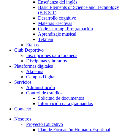
Enseñanza del inglés
Basic Elements of Science and Technology
(B.E.S.T)
Desarrollo cognitivo
Materias Electivas
Code learning: Programación
Aprendizaje musical
Tekman
Etapas
Club Deportivo
Inscripciones para foráneos
Disciplinas y horarios
Plataformas digitales
Akdemia
Campus Digital
Servicios
Administración
Control de estudios
Solicitud de documentos
Información para graduandos
Contacto
Nosotros
Proyecto Educativo
Plan de Formación Humano-Espiritual