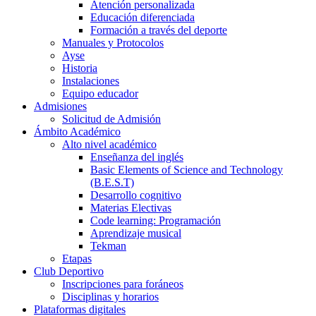
Atención personalizada
Educación diferenciada
Formación a través del deporte
Manuales y Protocolos
Ayse
Historia
Instalaciones
Equipo educador
Admisiones
Solicitud de Admisión
Ámbito Académico
Alto nivel académico
Enseñanza del inglés
Basic Elements of Science and Technology
(B.E.S.T)
Desarrollo cognitivo
Materias Electivas
Code learning: Programación
Aprendizaje musical
Tekman
Etapas
Club Deportivo
Inscripciones para foráneos
Disciplinas y horarios
Plataformas digitales