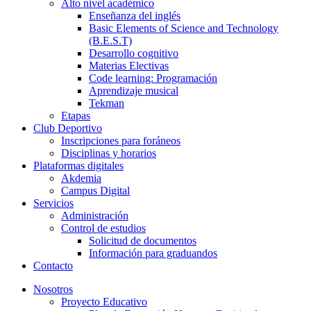
Alto nivel académico
Enseñanza del inglés
Basic Elements of Science and Technology
(B.E.S.T)
Desarrollo cognitivo
Materias Electivas
Code learning: Programación
Aprendizaje musical
Tekman
Etapas
Club Deportivo
Inscripciones para foráneos
Disciplinas y horarios
Plataformas digitales
Akdemia
Campus Digital
Servicios
Administración
Control de estudios
Solicitud de documentos
Información para graduandos
Contacto
Nosotros
Proyecto Educativo