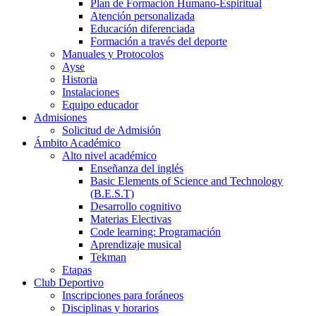
Plan de Formación Humano-Espiritual
Atención personalizada
Educación diferenciada
Formación a través del deporte
Manuales y Protocolos
Ayse
Historia
Instalaciones
Equipo educador
Admisiones
Solicitud de Admisión
Ámbito Académico
Alto nivel académico
Enseñanza del inglés
Basic Elements of Science and Technology
(B.E.S.T)
Desarrollo cognitivo
Materias Electivas
Code learning: Programación
Aprendizaje musical
Tekman
Etapas
Club Deportivo
Inscripciones para foráneos
Disciplinas y horarios