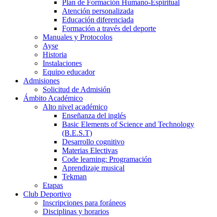
Plan de Formación Humano-Espiritual
Atención personalizada
Educación diferenciada
Formación a través del deporte
Manuales y Protocolos
Ayse
Historia
Instalaciones
Equipo educador
Admisiones
Solicitud de Admisión
Ámbito Académico
Alto nivel académico
Enseñanza del inglés
Basic Elements of Science and Technology
(B.E.S.T)
Desarrollo cognitivo
Materias Electivas
Code learning: Programación
Aprendizaje musical
Tekman
Etapas
Club Deportivo
Inscripciones para foráneos
Disciplinas y horarios