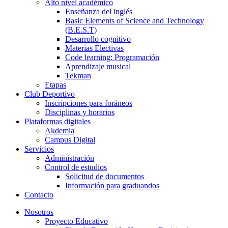
Alto nivel académico
Enseñanza del inglés
Basic Elements of Science and Technology
(B.E.S.T)
Desarrollo cognitivo
Materias Electivas
Code learning: Programación
Aprendizaje musical
Tekman
Etapas
Club Deportivo
Inscripciones para foráneos
Disciplinas y horarios
Plataformas digitales
Akdemia
Campus Digital
Servicios
Administración
Control de estudios
Solicitud de documentos
Información para graduandos
Contacto
Nosotros
Proyecto Educativo