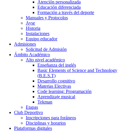
Atención personalizada
Educación diferenciada
Formación a través del deporte
Manuales y Protocolos
Ayse
Historia
Instalaciones
Equipo educador
Admisiones
Solicitud de Admisión
Ámbito Académico
Alto nivel académico
Enseñanza del inglés
Basic Elements of Science and Technology
(B.E.S.T)
Desarrollo cognitivo
Materias Electivas
Code learning: Programación
Aprendizaje musical
Tekman
Etapas
Club Deportivo
Inscripciones para foráneos
Disciplinas y horarios
Plataformas digitales