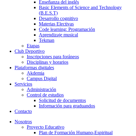
Enseñanza del inglés
Basic Elements of Science and Technology
(B.E.S.T)
Desarrollo cognitivo
Materias Electivas
Code learning: Programación
Aprendizaje musical
Tekman
Etapas
Club Deportivo
Inscripciones para foráneos
Disciplinas y horarios
Plataformas digitales
Akdemia
Campus Digital
Servicios
Administración
Control de estudios
Solicitud de documentos
Información para graduandos
Contacto
Nosotros
Proyecto Educativo
Plan de Formación Humano-Espiritual